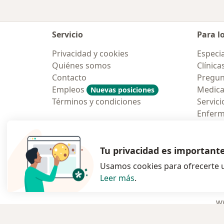
Servicio
Para l
Privacidad y cookies
Especia
Quiénes somos
Clínica
Contacto
Pregun
Empleos
Medic
Nuevas posiciones
Términos y condiciones
Servici
Enfer
Pregun
Aplicac
Tu privacidad es important
Usamos cookies para ofrecerte u
Leer más
.
se abre en una n
se abre 
s
Polska
,
Türkiye
,
España
,
ww