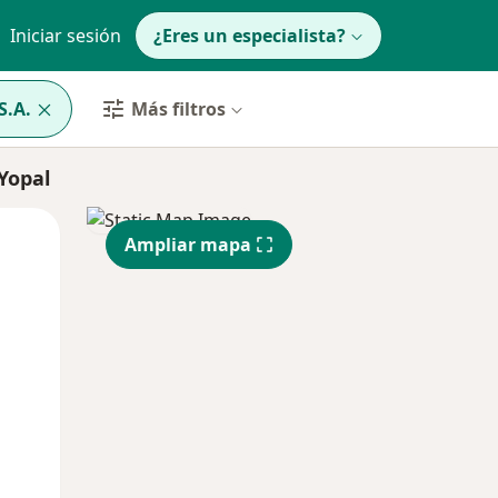
Iniciar sesión
¿Eres un especialista?
S.A.
Más filtros
Yopal
Mar
Mié
Jue
Ampliar mapa
11 Ago
12 Ago
13 Ago