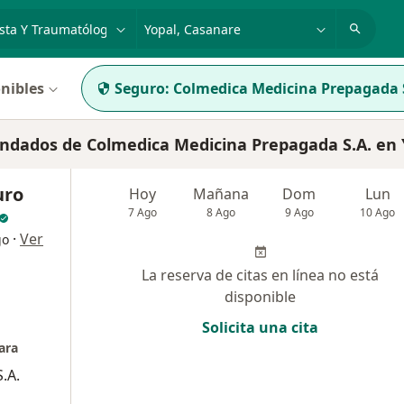
dad, enfermedad o nombre
p. ej. Bogotá
nibles
Seguro:
Colmedica Medicina Prepagada 
ndados de Colmedica Medicina Prepagada S.A. en 
uro
Hoy
Mañana
Dom
Lun
7 Ago
8 Ago
9 Ago
10 Ago
·
Ver
go
La reserva de citas en línea no está
disponible
Solicita una cita
ara
.A.