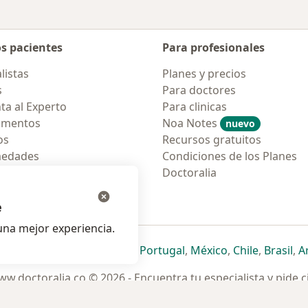
os pacientes
Para profesionales
listas
Planes y precios
s
Para doctores
ta al Experto
Para clinicas
amentos
Noa Notes
nuevo
os
Recursos gratuitos
medades
Condiciones de los Planes
tas Frecuentes
Doctoralia
ión para móvil
e
na mejor experiencia.
ueva pestaña
en una nueva pestaña
e abre en una nueva pestaña
se abre en una nueva pestaña
se abre en una nueva pestaña
se abre en una nueva pestaña
se abre en una nueva p
se abre en una
se abre e
se
Italia
,
Deutschland
,
Česko
,
Portugal
,
México
,
Chile
,
Brasil
,
A
w.doctoralia.co © 2026 - Encuentra tu especialista y pide c