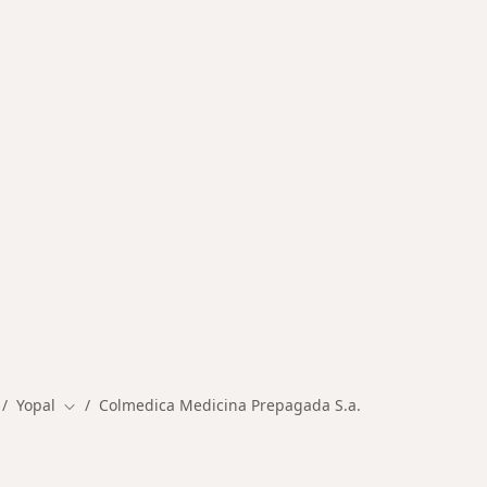
Yopal
Colmedica Medicina Prepagada S.a.
mbiar de ciudad
Cambiar de ciudad