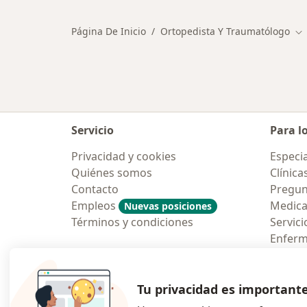
Página De Inicio
Ortopedista Y Traumatólogo
Ca
Servicio
Para l
Privacidad y cookies
Especia
Quiénes somos
Clínica
Contacto
Pregun
Empleos
Medic
Nuevas posiciones
Términos y condiciones
Servici
Enfer
Pregun
Aplicac
Tu privacidad es important