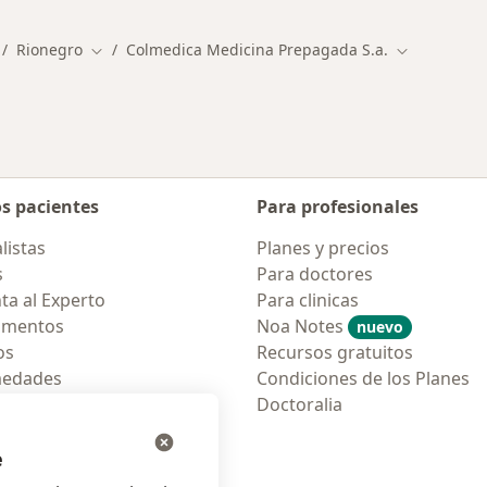
Rionegro
Colmedica Medicina Prepagada S.a.
mbiar de ciudad
Cambiar de ciudad
Cambiar de 
os pacientes
Para profesionales
listas
Planes y precios
s
Para doctores
ta al Experto
Para clinicas
amentos
Noa Notes
nuevo
os
Recursos gratuitos
medades
Condiciones de los Planes
tas Frecuentes
Doctoralia
ión para móvil
e