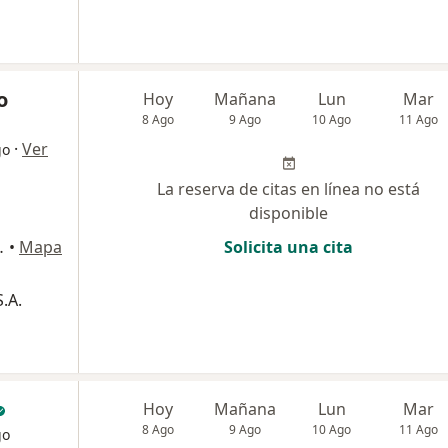
o
Hoy
Mañana
Lun
Mar
8 Ago
9 Ago
10 Ago
11 Ago
·
Ver
go
La reserva de citas en línea no está
disponible
ipre, Rionegro
•
Mapa
Solicita una cita
.A.
Hoy
Mañana
Lun
Mar
8 Ago
9 Ago
10 Ago
11 Ago
go