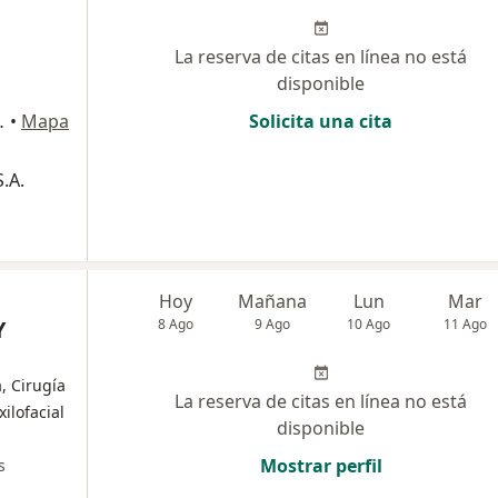
La reserva de citas en línea no está
disponible
ipre, Rionegro
•
Mapa
Solicita una cita
.A.
Hoy
Mañana
Lun
Mar
Y
8 Ago
9 Ago
10 Ago
11 Ago
, Cirugía
La reserva de citas en línea no está
ilofacial
disponible
Mostrar perfil
s