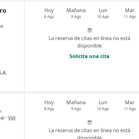
oro
Hoy
Mañana
Lun
Mar
8 Ago
9 Ago
10 Ago
11 Ago
go
La reserva de citas en línea no está
disponible
Solicita una cita
.A.
Hoy
Mañana
Lun
Mar
8 Ago
9 Ago
10 Ago
11 Ago
,
·
Ver
ral
La reserva de citas en línea no está
disponible