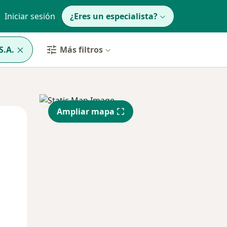
Iniciar sesión
¿Eres un especialista?
S.A.
Más filtros
Ampliar mapa
Mié
Jue
Vie
12 Ago
13 Ago
14 Ago