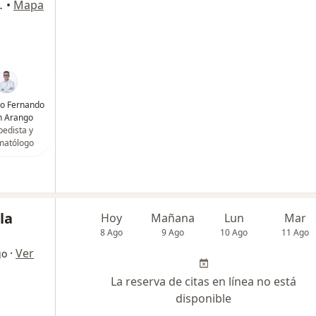
ipre, Rionegro
•
Mapa
go Fernando
n Arango
pedista y
matólogo
la
Hoy
Mañana
Lun
Mar
8 Ago
9 Ago
10 Ago
11 Ago
·
Ver
go
La reserva de citas en línea no está
disponible