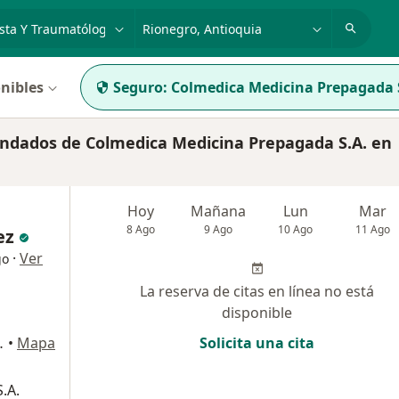
dad, enfermedad o nombre
p. ej. Bogotá
nibles
Seguro:
Colmedica Medicina Prepagada 
ndados de Colmedica Medicina Prepagada S.A. en
Hoy
Mañana
Lun
Mar
8 Ago
9 Ago
10 Ago
11 Ago
ez
·
Ver
go
La reserva de citas en línea no está
disponible
ipre, Rionegro
•
Mapa
Solicita una cita
.A.