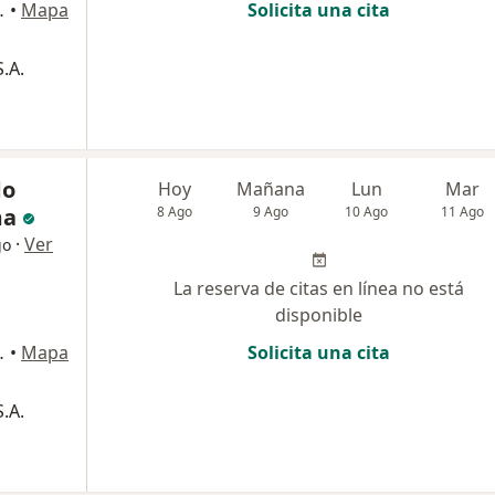
ipre, Rionegro
•
Mapa
Solicita una cita
.A.
do
Hoy
Mañana
Lun
Mar
ma
8 Ago
9 Ago
10 Ago
11 Ago
·
Ver
go
La reserva de citas en línea no está
disponible
ipre, Rionegro
•
Mapa
Solicita una cita
.A.