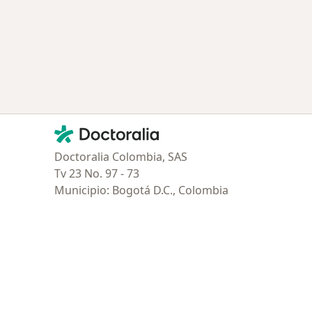
ciudad
Contacto
Doctoralia - Página de inicio
Doctoralia Colombia, SAS
Tv 23 No. 97 - 73
Municipio: Bogotá D.C., Colombia