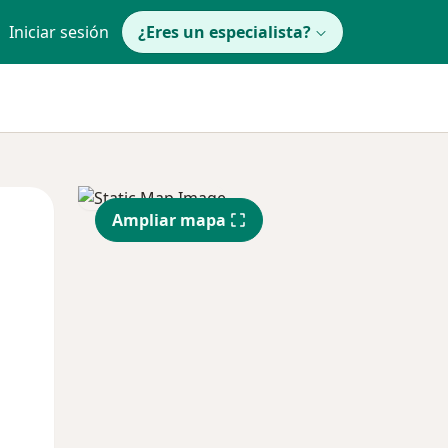
Iniciar sesión
¿Eres un especialista?
Lun
Mar
Mié
Ampliar mapa
10 Ago
11 Ago
12 Ago