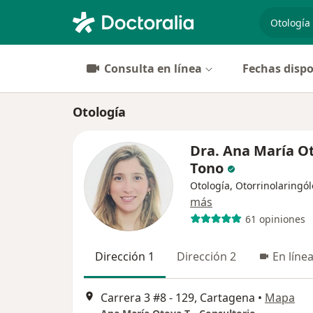
especiali
Consulta en línea
Fechas dispo
Otología
Dra. Ana María O
Tono
Otología, Otorrinolaringó
más
61 opiniones
Dirección 1
Dirección 2
En líne
Carrera 3 #8 - 129, Cartagena
•
Mapa