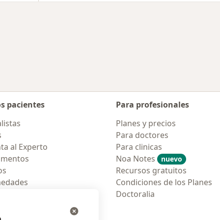
os pacientes
Para profesionales
listas
Planes y precios
s
Para doctores
ta al Experto
Para clinicas
amentos
Noa Notes
nuevo
os
Recursos gratuitos
medades
Condiciones de los Planes
tas Frecuentes
Doctoralia
ión para móvil
e