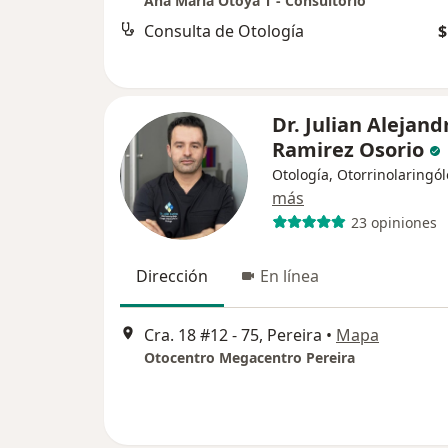
Ana María Otoya T - Consultorio
Consulta de Otología
$
Dr. Julian Alejand
Ramirez Osorio
Otología, Otorrinolaringó
más
23 opiniones
Dirección
En línea
Cra. 18 #12 - 75, Pereira
•
Mapa
Otocentro Megacentro Pereira