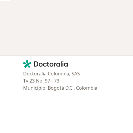
Contacto
Doctoralia - Página de inicio
Doctoralia Colombia, SAS
Tv 23 No. 97 - 73
Municipio: Bogotá D.C., Colombia