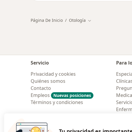
Página De Inicio
Otología
Cambiar de ciudad
Servicio
Para l
Privacidad y cookies
Especia
Quiénes somos
Clínica
Contacto
Pregun
Empleos
Medic
Nuevas posiciones
Términos y condiciones
Servici
Enfer
Pregun
Aplicac
Tu privacidad es important