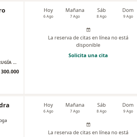
ro
Hoy
Mañana
Sáb
Dom
6 Ago
7 Ago
8 Ago
9 Ago
La reserva de citas en línea no está
disponible
Solicita una cita
CLINICA DE OTORRINOLARINGOLOGÍA Y CIRUGÍA PLÁSTICA
 300.000
ndra
Hoy
Mañana
Sáb
Dom
6 Ago
7 Ago
8 Ago
9 Ago
loga
La reserva de citas en línea no está