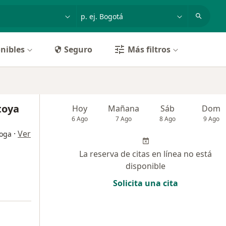
dad, enfermedad o nombre
p. ej. Bogotá
nibles
Seguro
Más filtros
toya
Hoy
Mañana
Sáb
Dom
6 Ago
7 Ago
8 Ago
9 Ago
·
Ver
loga
La reserva de citas en línea no está
disponible
Solicita una cita
a