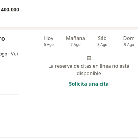
 400.000
ro
Hoy
Mañana
Sáb
Dom
6 Ago
7 Ago
8 Ago
9 Ago
·
Ver
logo
La reserva de citas en línea no está
disponible
Solicita una cita