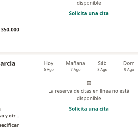
disponible
Solicita una cita
 350.000
arcia
Hoy
Mañana
Sáb
Dom
6 Ago
7 Ago
8 Ago
9 Ago
La reserva de citas en línea no está
disponible
a
Solicita una cita
Dolor oído, Vértigo, Tinnitus, Pérdida auditiva y otros
pecificar