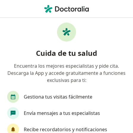
Men
Otorrinolaringólogo • Bucaramanga, Santander
Búsquedas relacionadas
Enfermedades más tratadas
Sinusitis (Infección en los Senos Paranasales) en
Cuida de tu salud
Bucaramanga
Tabique nasal desviado en Bucaramanga
Encuentra los mejores especialistas y pide cita.
Descarga la App y accede gratuitamente a funciones
Epistaxis en Bucaramanga
exclusivas para ti:
Faringitis/Faringoamigdalitis en Bucaramanga
Gestiona tus visitas fácilmente
Infecciones de oído en Bucaramanga
Ver más (13)
Envía mensajes a tus especialistas
Más en esta categoría: Enfermedades más tr
Recibe recordatorios y notificaciones