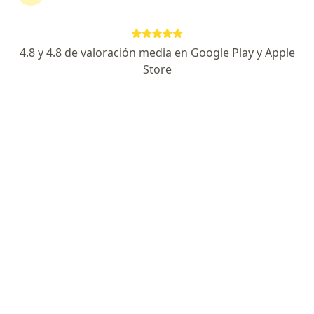
Página De Inicio
Otorrinolaringólogo
Bucaramanga
Colpatria
Cambiar de ciudad
4.8 y 4.8 de valoración media en Google Play y Apple
Store
No hemos encontrado ningún