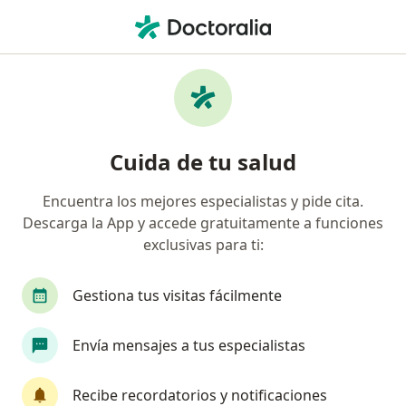
Men
Vértigo • Bucaramanga, Santander
Filtros
• 1
Seguro
Mapa
Especialistas en Vértigo en Bucaramanga
Cuida de tu salud
Encuentra los mejores especialistas y pide cita.
¿Qué especialidad estás buscando?
Descarga la App y accede gratuitamente a funciones
Otorrinolaringólogo
Médico general
Neur
exclusivas para ti:
Gestiona tus visitas fácilmente
Envía mensajes a tus especialistas
Recibe recordatorios y notificaciones