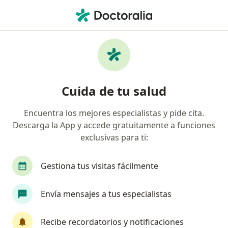
Men
Ronquidos • Bucaramanga, Santander
Filtros
• 1
Seguro
Mapa
Especialistas en Ronquidos en
Cuida de tu salud
Bucaramanga
Encuentra los mejores especialistas y pide cita.
Descarga la App y accede gratuitamente a funciones
¿Qué especialidad estás buscando?
exclusivas para ti:
Otorrinolaringólogo
Terapeuta complementar
Gestiona tus visitas fácilmente
Envía mensajes a tus especialistas
Recibe recordatorios y notificaciones