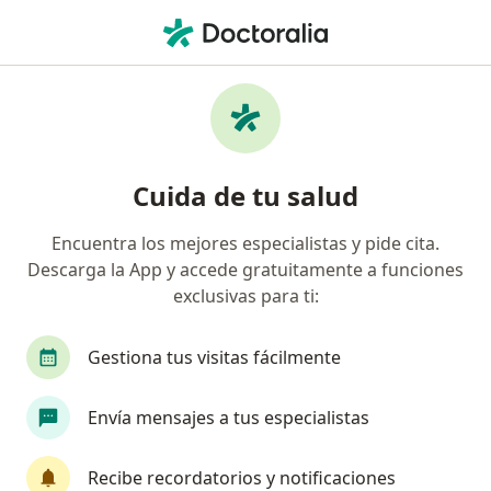
Men
Otorrinolaringólogo • Bucaramanga, Santander
Filtros
Seguro:
Suramericana S.A.
Otorrinolaringólogos recomendados de
Cuida de tu salud
Suramericana S.A. en Bucaramanga
Encuentra los mejores especialistas y pide cita.
Descarga la App y accede gratuitamente a funciones
exclusivas para ti:
Gestiona tus visitas fácilmente
Envía mensajes a tus especialistas
Dra. Tania Marcela Garcia Torres
Otorrinolaringólogo
Recibe recordatorios y notificaciones
735 opiniones