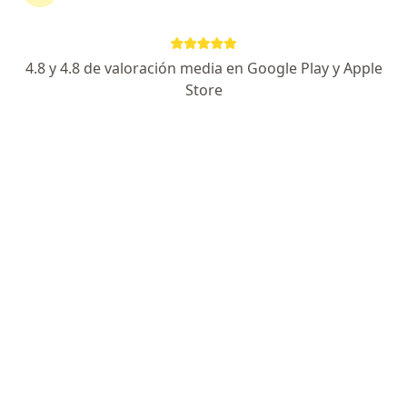
Dirección
En línea
4.8 y 4.8 de valoración media en Google Play y Apple
Torre Empresarial Cacique Centro Comercial, Transversal Oriente número 90-102, oficina 901., Bucaramanga
•
Mapa
Store
Consultorio privado Dra Tania Marcela García
Acepta Suramericana S.A.
Visita Otorrinolaringología
Este especialista no ofrece reserva de cita en línea en esta dirección.
Solicita una cita