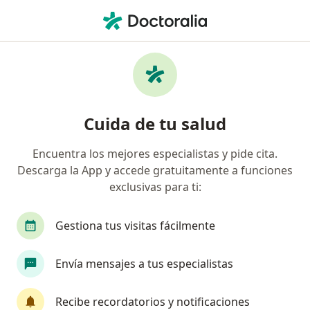
Men
Otorrinolaringólogo • Bogotá, Cundinamarca
Filtros
Seguro:
Empresa De Medicina 
Otorrinolaringólogos recomendados de
Cuida de tu salud
Empresa De Medicina Integral Emi S.A.S.
Servicio De Ambulancia Prepagada. en
Encuentra los mejores especialistas y pide cita.
Bogotá
Descarga la App y accede gratuitamente a funciones
exclusivas para ti:
Gestiona tus visitas fácilmente
Envía mensajes a tus especialistas
Dr. Jaime Alberto Avendaño Arambula
Recibe recordatorios y notificaciones