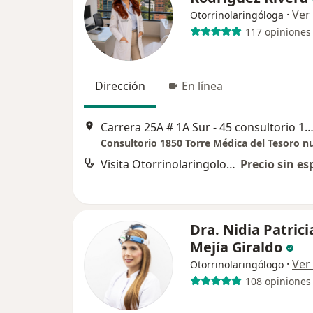
·
Ver
Otorrinolaringóloga
117 opiniones
Dirección
En línea
Carrera 25A # 1A Sur - 45 consultorio 1850, torre medica 2, Me
Consultorio 1850 Torre Médica del Tesoro 
Visita Otorrinolaringología
Precio sin es
Dra. Nidia Patrici
Mejía Giraldo
·
Ver
Otorrinolaringólogo
108 opiniones