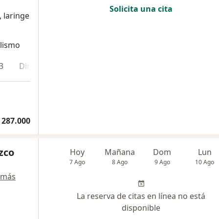
Solicita una cita
, laringe
alismo
3
Dirección 4
En línea
 287.000
zco
Hoy
Mañana
Dom
Lun
7 Ago
8 Ago
9 Ago
10 Ago
 más
La reserva de citas en línea no está
disponible