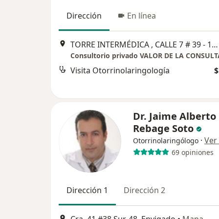
Dirección
En línea
TORRE INTERMÉDICA , CALLE 7 # 39 - 197 , CONSULTORIO 1602 , POBLADO CITAS POR TELEFONO Y POR WHATSAPP, Medellín
Visita Otorrinolaringología
$
Dr. Jaime Alberto
Rebage Soto
·
Ver
Otorrinolaringólogo
69 opiniones
Dirección 1
Dirección 2