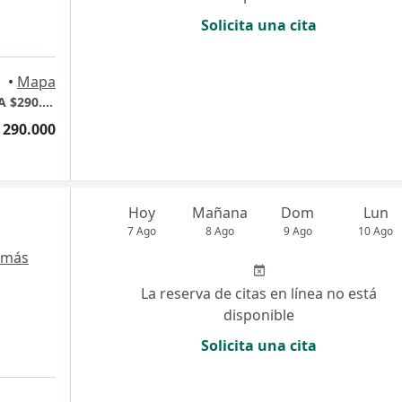
Solicita una cita
•
Mapa
Consultorio privado VALOR DE LA CONSULTA $290.000 POBLADO MEDELLIN
 290.000
Hoy
Mañana
Dom
Lun
7 Ago
8 Ago
9 Ago
10 Ago
 más
La reserva de citas en línea no está
disponible
Solicita una cita