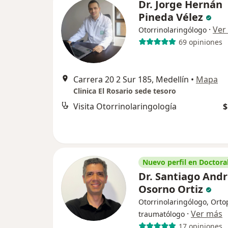
Dr. Jorge Hernán
Pineda Vélez
·
Ver
Otorrinolaringólogo
69 opiniones
Carrera 20 2 Sur 185, Medellín
•
Mapa
Clinica El Rosario sede tesoro
Visita Otorrinolaringología
$
Nuevo perfil en Doctoral
Dr. Santiago And
Osorno Ortiz
Otorrinolaringólogo, Orto
·
Ver más
traumatólogo
17 opiniones