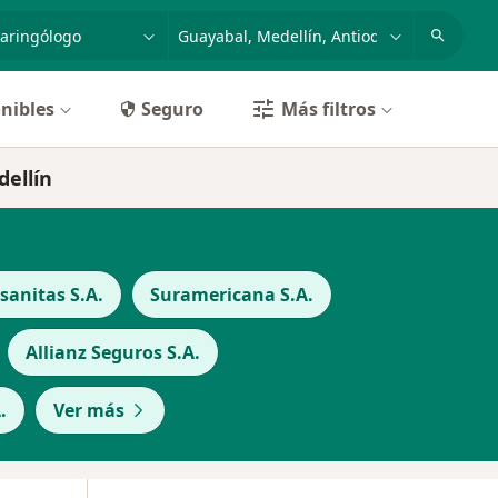
dad, enfermedad o nombre
p. ej. Bogotá
nibles
Seguro
Más filtros
dellín
anitas S.A.
Suramericana S.A.
Allianz Seguros S.A.
.
Ver más