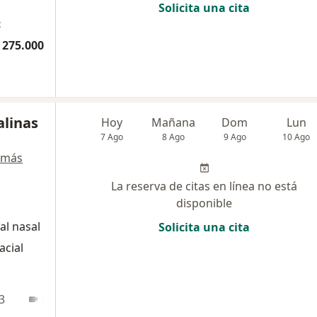
Solicita una cita
t
 275.000
alinas
Hoy
Mañana
Dom
Lun
7 Ago
8 Ago
9 Ago
10 Ago
 más
La reserva de citas en línea no está
disponible
al nasal
Solicita una cita
acial
3
En línea