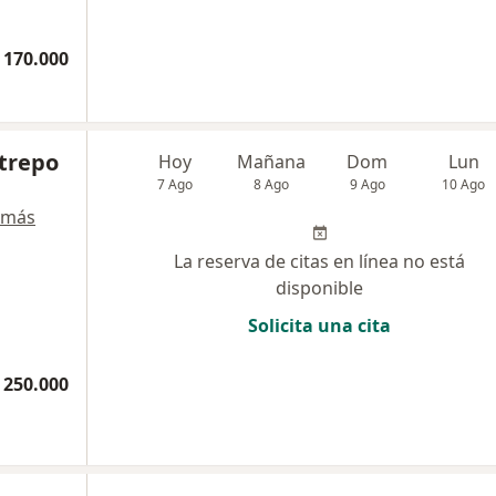
 170.000
trepo
Hoy
Mañana
Dom
Lun
7 Ago
8 Ago
9 Ago
10 Ago
 más
La reserva de citas en línea no está
disponible
Solicita una cita
 250.000