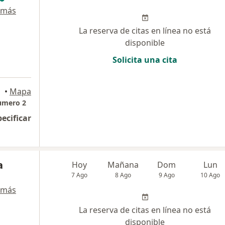
 más
La reserva de citas en línea no está
disponible
Solicita una cita
dellín
•
Mapa
numero 2
pecificar
a
Hoy
Mañana
Dom
Lun
7 Ago
8 Ago
9 Ago
10 Ago
 más
La reserva de citas en línea no está
disponible