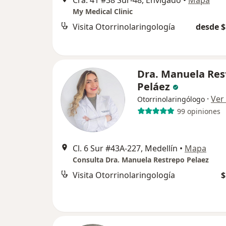
Cra. 41 #38 Sur-48, Envigado
•
Mapa
My Medical Clinic
Visita Otorrinolaringología
desde $
Dra. Manuela Res
Peláez
·
Ver
Otorrinolaringólogo
99 opiniones
Cl. 6 Sur #43A-227, Medellín
•
Mapa
Consulta Dra. Manuela Restrepo Pelaez
Visita Otorrinolaringología
$