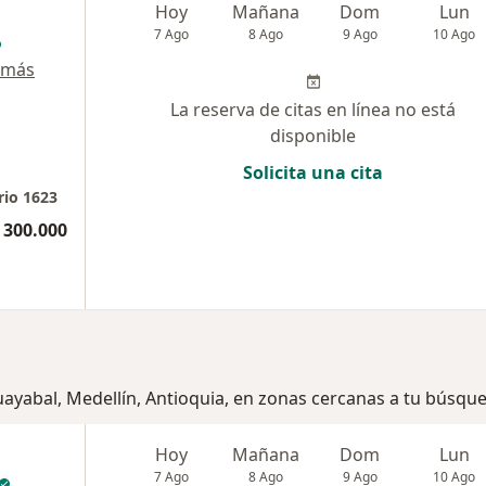
Hoy
Mañana
Dom
Lun
7 Ago
8 Ago
9 Ago
10 Ago
 más
La reserva de citas en línea no está
disponible
Solicita una cita
rio 1623
 300.000
uayabal, Medellín, Antioquia, en zonas cercanas a tu búsqu
Hoy
Mañana
Dom
Lun
7 Ago
8 Ago
9 Ago
10 Ago