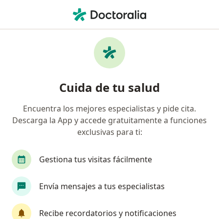
Men
Otorrinolaringólogo • Palmira, Valle del Cauca
Filtros
Seguro
Mapa
Otorrinolaringólogos en Palmira
Cuida de tu salud
Encuentra los mejores especialistas y pide cita.
¿Cuál es tu compañía aseguradora?
Descarga la App y accede gratuitamente a funciones
Allianz Seguros S.A.
Coomeva Medicina Prepag
exclusivas para ti:
Gestiona tus visitas fácilmente
Envía mensajes a tus especialistas
Recibe recordatorios y notificaciones