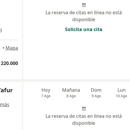
La reserva de citas en línea no está
disponible
Solicita una cita
3
 l, Cali
•
Mapa
 220.000
Tafur
Hoy
Mañana
Dom
Lun
7 Ago
8 Ago
9 Ago
10 Ago
 más
La reserva de citas en línea no está
disponible