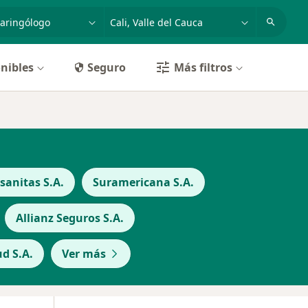
dad, enfermedad o nombre
p. ej. Bogotá
nibles
Seguro
Más filtros
anitas S.A.
Suramericana S.A.
Allianz Seguros S.A.
d S.A.
Ver más