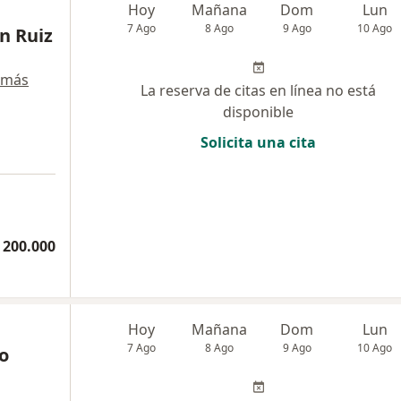
Hoy
Mañana
Dom
Lun
7 Ago
8 Ago
9 Ago
10 Ago
in Ruiz
 más
La reserva de citas en línea no está
disponible
Solicita una cita
a
 200.000
Hoy
Mañana
Dom
Lun
7 Ago
8 Ago
9 Ago
10 Ago
o