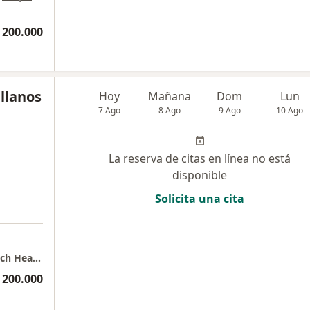
 200.000
ellanos
Hoy
Mañana
Dom
Lun
7 Ago
8 Ago
9 Ago
10 Ago
La reserva de citas en línea no está
disponible
Solicita una cita
Consulta privada de Otorrinolaringología Tech Health Foundation
 200.000