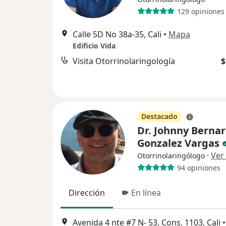
129 opiniones
Calle 5D No 38a-35, Cali
•
Mapa
Edificio Vida
Visita Otorrinolaringología
$
Destacado
Dr. Johnny Berna
Gonzalez Vargas
·
Ver
Otorrinolaringólogo
94 opiniones
Dirección
En línea
Avenida 4 nte #7 N- 53, Cons. 1103, Cali
•