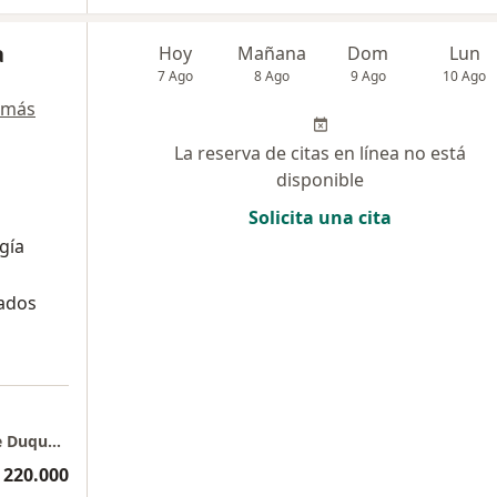
a
Hoy
Mañana
Dom
Lun
7 Ago
8 Ago
9 Ago
10 Ago
 más
La reserva de citas en línea no está
disponible
Solicita una cita
gía
tados
Clinica 3D Face| Otorrino | Dra. Paola Andre Duque Aguirre
 220.000