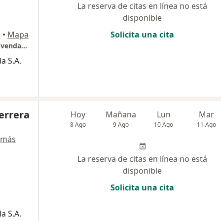
La reserva de citas en línea no está
disponible
á
•
Mapa
Solicita una cita
Consultorio Otorrinolaringologia Dr Jaime Avendaño - Marly
a S.A.
Herrera
Hoy
Mañana
Lun
Mar
8 Ago
9 Ago
10 Ago
11 Ago
 más
La reserva de citas en línea no está
disponible
Solicita una cita
a S.A.