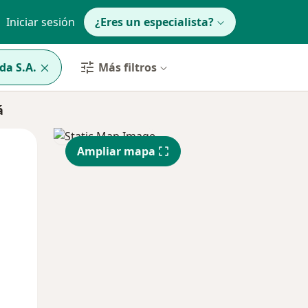
Iniciar sesión
¿Eres un especialista?
da S.A.
Más filtros
á
Mié
Jue
Vie
Ampliar mapa
12 Ago
13 Ago
14 Ago