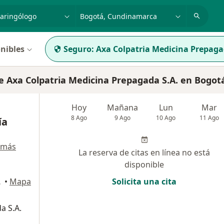
dad, enfermedad o nombre
p. ej. Bogotá
nibles
Seguro:
Axa Colpatria Medicina Prepaga
 Axa Colpatria Medicina Prepagada S.A. en Bogot
Hoy
Mañana
Lun
Mar
8 Ago
9 Ago
10 Ago
11 Ago
ía
 más
La reserva de citas en línea no está
disponible
OUNTRY), Bogotá
•
Mapa
Solicita una cita
a S.A.