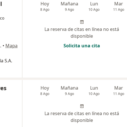
l
Hoy
Mañana
Lun
Mar
8 Ago
9 Ago
10 Ago
11 Ago
ico
La reserva de citas en línea no está
disponible
CONSULTORIO 421), Bogotá
•
Mapa
Solicita una cita
a S.A.
yes
Hoy
Mañana
Lun
Mar
8 Ago
9 Ago
10 Ago
11 Ago
La reserva de citas en línea no está
disponible