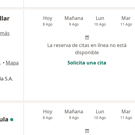
llar
Hoy
Mañana
Lun
Mar
8 Ago
9 Ago
10 Ago
11 Ago
 más
La reserva de citas en línea no está
disponible
EDICAL CENTER, Bogotá
•
Mapa
Solicita una cita
a S.A.
Hoy
Mañana
Lun
Mar
ula
8 Ago
9 Ago
10 Ago
11 Ago