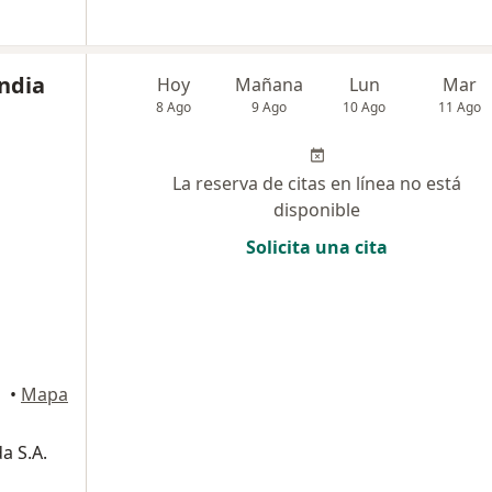
ndia
Hoy
Mañana
Lun
Mar
8 Ago
9 Ago
10 Ago
11 Ago
La reserva de citas en línea no está
disponible
Solicita una cita
•
Mapa
a S.A.