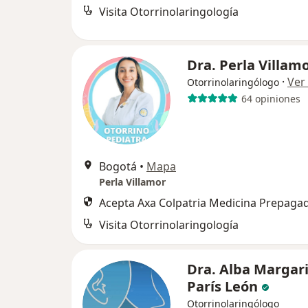
Visita Otorrinolaringología
Dra. Perla Villam
·
Ver
Otorrinolaringólogo
64 opiniones
Bogotá
•
Mapa
Perla Villamor
Acepta Axa Colpatria Medicina Prepagad
Visita Otorrinolaringología
Dra. Alba Margar
París León
Otorrinolaringólogo