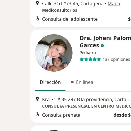
Calle 31d #73-46, Cartagena
•
Mapa
Mediconsultorios
Consulta del adolescente
$
Dra. Joheni Palo
Garces
Pediatra
137 opiniones
Dirección
En línea
Kra 71 # 35 297 B la providencia, Cartagena
Consulta prenatal
desde $