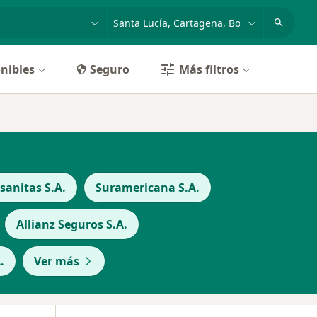
dad, enfermedad o nombre
p. ej. Bogotá
nibles
Seguro
Más filtros
anitas S.A.
Suramericana S.A.
Allianz Seguros S.A.
.
Ver más