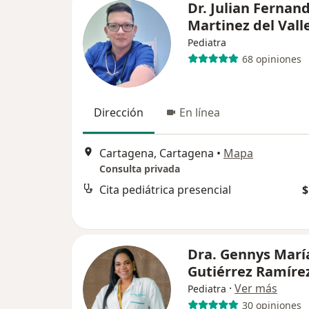
Dr. Julian Fernan
Martinez del Vall
Pediatra
68 opiniones
Dirección
En línea
Cartagena, Cartagena
•
Mapa
Consulta privada
Cita pediátrica presencial
$
Dra. Gennys Marí
Gutiérrez Ramíre
·
Ver más
Pediatra
30 opiniones