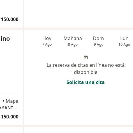
 150.000
mino
Hoy
Mañana
Dom
Lun
7 Ago
8 Ago
9 Ago
10 Ago
La reserva de citas en línea no está
disponible
Solicita una cita
•
Mapa
CONSULTA PRESENCIAL EN CENTRO MEDICO SANTA LUCIA
 150.000