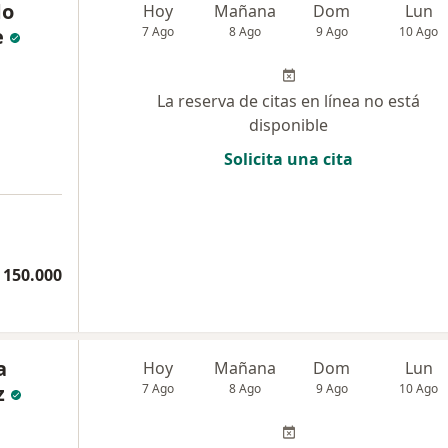
do
Hoy
Mañana
Dom
Lun
e
7 Ago
8 Ago
9 Ago
10 Ago
La reserva de citas en línea no está
disponible
Solicita una cita
 150.000
a
Hoy
Mañana
Dom
Lun
z
7 Ago
8 Ago
9 Ago
10 Ago