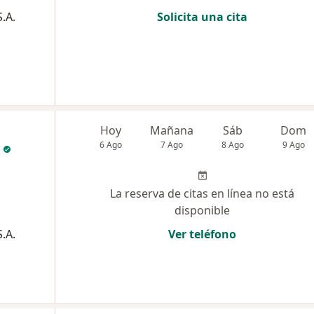
.A.
Solicita una cita
Hoy
Mañana
Sáb
Dom
6 Ago
7 Ago
8 Ago
9 Ago
La reserva de citas en línea no está
disponible
.A.
Ver teléfono