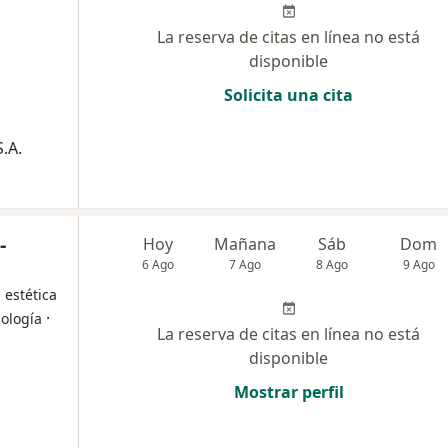
La reserva de citas en línea no está
disponible
Solicita una cita
.A.
-
Hoy
Mañana
Sáb
Dom
6 Ago
7 Ago
8 Ago
9 Ago
, estética
·
iología
La reserva de citas en línea no está
disponible
Mostrar perfil