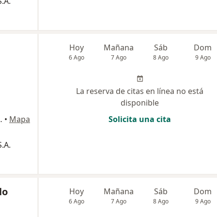
.A.
Hoy
Mañana
Sáb
Dom
6 Ago
7 Ago
8 Ago
9 Ago
La reserva de citas en línea no está
disponible
54 Numero 26-94, Manizales
•
Mapa
Solicita una cita
.A.
lo
Hoy
Mañana
Sáb
Dom
6 Ago
7 Ago
8 Ago
9 Ago