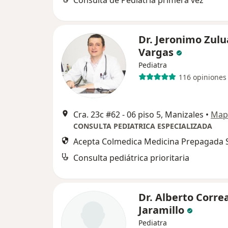
Consulta de Pediatría primera vez
Dr. Jeronimo Zul
Vargas
Pediatra
116 opiniones
Cra. 23c #62 - 06 piso 5, Manizales
•
Map
CONSULTA PEDIATRICA ESPECIALIZADA
Acepta Colmedica Medicina Prepagada S
Consulta pediátrica prioritaria
Dr. Alberto Corre
Jaramillo
Pediatra