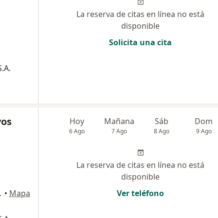
La reserva de citas en línea no está
disponible
Solicita una cita
.A.
yos
Hoy
Mañana
Sáb
Dom
6 Ago
7 Ago
8 Ago
9 Ago
La reserva de citas en línea no está
disponible
 51, Manizales
•
Mapa
Ver teléfono