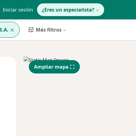
Iniciar sesión
¿Eres un especialista?
S.A.
Más filtros
Lun
Mar
Mié
Ampliar mapa
10 Ago
11 Ago
12 Ago