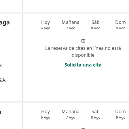
uaga
Hoy
Mañana
Sáb
Dom
6 Ago
7 Ago
8 Ago
9 Ago
La reserva de citas en línea no está
disponible
a
Solicita una cita
.A.
a
Hoy
Mañana
Sáb
Dom
6 Ago
7 Ago
8 Ago
9 Ago