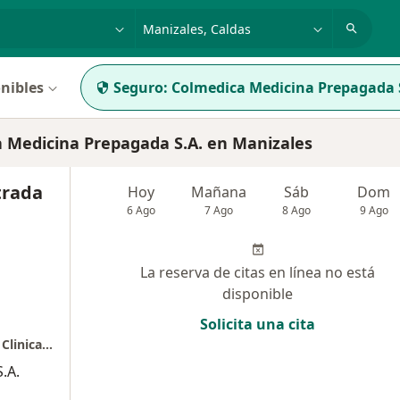
dad, enfermedad o nombre
p. ej. Bogotá
nibles
Seguro:
Colmedica Medicina Prepagada 
 Medicina Prepagada S.A. en Manizales
trada
Hoy
Mañana
Sáb
Dom
6 Ago
7 Ago
8 Ago
9 Ago
La reserva de citas en línea no está
disponible
Solicita una cita
Consulta Presencial - Dra. Ana Clara Estrada Clinica Santillana
.A.