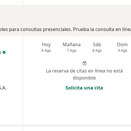
bles para consultas presenciales. Prueba la consulta en líne
Hoy
Mañana
Sáb
Dom
a
6 Ago
7 Ago
8 Ago
9 Ago
La reserva de citas en línea no está
disponible
.A.
Solicita una cita