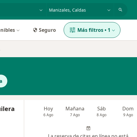
dad, enfermedad o nombre
p. ej. Bogotá
nibles
Seguro
Más filtros
•
1
s
a
ilera
Hoy
Mañana
Sáb
Dom
6 Ago
7 Ago
8 Ago
9 Ago
La reserva de citas en línea no está