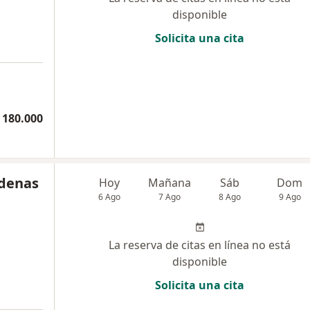
disponible
Solicita una cita
 180.000
rdenas
Hoy
Mañana
Sáb
Dom
6 Ago
7 Ago
8 Ago
9 Ago
La reserva de citas en línea no está
disponible
Solicita una cita