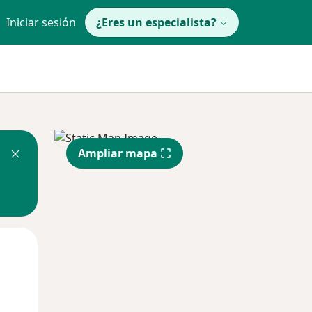
Iniciar sesión
¿Eres un especialista?
Ampliar mapa
Lun
Mar
Mié
10 Ago
11 Ago
12 Ago