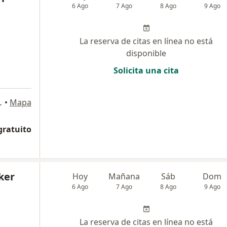
6 Ago
7 Ago
8 Ago
9 Ago
La reserva de citas en línea no está
disponible
Solicita una cita
o 1201 Piso 12, Manizales
•
Mapa
gratuito
ker
Hoy
Mañana
Sáb
Dom
6 Ago
7 Ago
8 Ago
9 Ago
La reserva de citas en línea no está