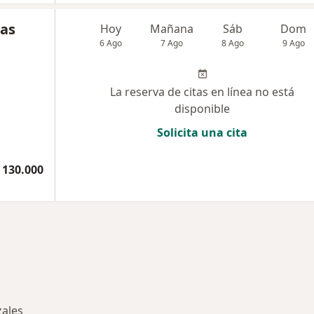
nas
Hoy
Mañana
Sáb
Dom
6 Ago
7 Ago
8 Ago
9 Ago
La reserva de citas en línea no está
disponible
Solicita una cita
 130.000
zales