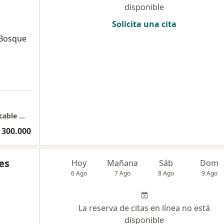
disponible
Solicita una cita
 Bosque
a
Avenida Lindsay calle 65 # 23 b 79 Sector el cable Manizales - Caldas.
 300.000
es
Hoy
Mañana
Sáb
Dom
6 Ago
7 Ago
8 Ago
9 Ago
La reserva de citas en línea no está
disponible