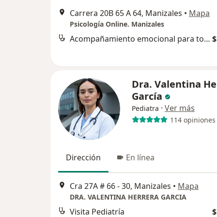
Carrera 20B 65 A 64, Manizales
•
Mapa
Psicología Online. Manizales
Acompañamiento emocional para tomar decisiones
$
Dra. Valentina He
García
·
Ver más
Pediatra
114 opiniones
Dirección
En línea
Cra 27A # 66 - 30, Manizales
•
Mapa
DRA. VALENTINA HERRERA GARCIA
Visita Pediatría
$