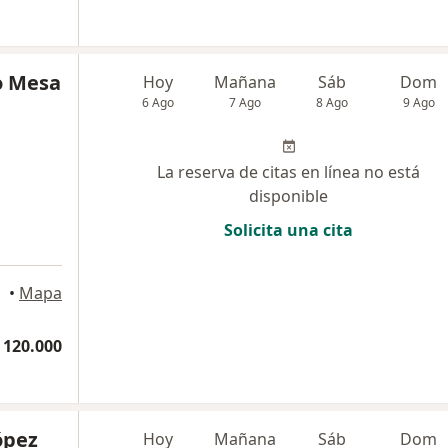
o Mesa
Hoy
Mañana
Sáb
Dom
6 Ago
7 Ago
8 Ago
9 Ago
La reserva de citas en línea no está
disponible
Solicita una cita
•
Mapa
 120.000
ópez
Hoy
Mañana
Sáb
Dom