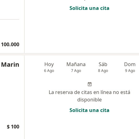
Solicita una cita
 100.000
a Marin
Hoy
Mañana
Sáb
Dom
6 Ago
7 Ago
8 Ago
9 Ago
La reserva de citas en línea no está
disponible
Solicita una cita
$ 100