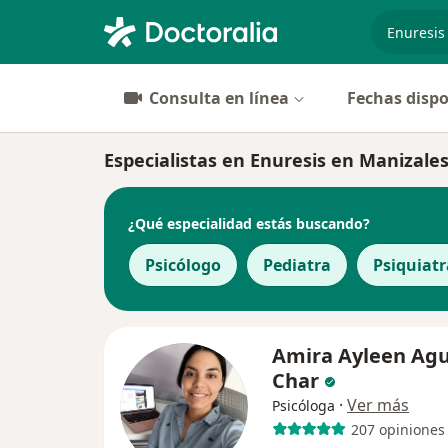
especiali
Consulta en línea
Fechas dispo
Especialistas en Enuresis en Manizale
¿Qué especialidad estás buscando?
Psicólogo
Pediatra
Psiquiatr
Amira Ayleen Agu
Char
·
Ver más
Psicóloga
207 opiniones