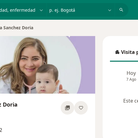
dad, enfermedad o nombre
p. ej. Bogotá
na Sanchez Doria
e ciudad
Visita 
Visita p
Hoy
7 Ago
Este c
z Doria
 las especializaciones
2