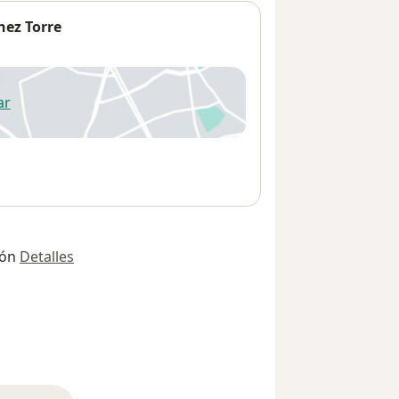
hez Torre
ar
 abre en una nueva pestaña
ión
Detalles