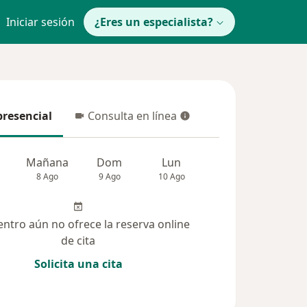
Iniciar sesión
¿Eres un especialista?
presencial
Consulta en línea
resencial
Consulta en línea
Mañana
Dom
Lun
Mar
Mié
8 Ago
9 Ago
10 Ago
11 Ago
12 Ag
entro aún no ofrece la reserva online
de cita
Solicita una cita