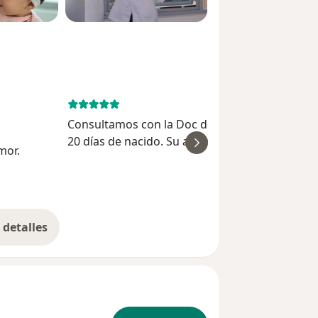
October 17, 
Consultamos con la Doc desde que mi bebé te
20 días de nacido. Su acompañamiento es mu
mor.
ver
profesional y resuelve todas mis dudas, frente 
desarrollo de ni niño que ya está por cumplir 2
Jenny Ur
años
detalles
bre la experiencia