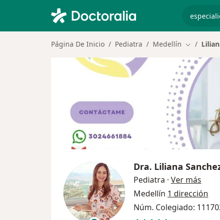
especiali
Página De Inicio
Pediatra
Medellín
Lilia
Cambiar d
Dra.
Liliana Sanche
sobre
Pediatra
·
Ver más
Medellín
1 dirección
Núm. Colegiado: 11170