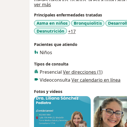
meses hasta los 18 años. la etica guia cad
Acerca de mí
ver más
por mi profesion, respetuosa de la dignid
comprension y empatio con padres y niños
Principales enfermedades tratadas
Asma en niños
Bronquiolitis
Desarrol
a11y_sr_more_diseases
Desnutrición
+17
Pacientes que atiendo
Niños
Tipos de consulta
Presencial
Ver direcciones (1)
Videoconsulta
Ver calendario en línea
Fotos y videos