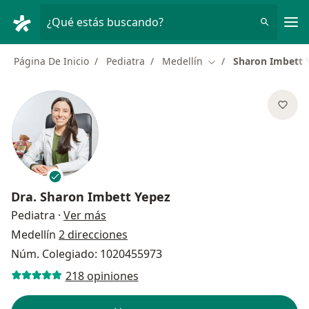
Men
¿Qué estás buscando?
Página De Inicio
Pediatra
Medellín
Sharon Imbett 
Cambiar de ciudad
Dra.
Sharon Imbett Yepez
sobre las especializaciones
Pediatra
·
Ver más
Medellín
2 direcciones
Núm. Colegiado: 1020455973
218 opiniones