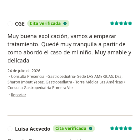
CGE
Cita verificada
C
Muy buena explicación, vamos a empezar
tratamiento. Quedé muy tranquila a partir de
como abordó el caso de mi niño. Muy amable y
delicada
24 de julio de 2026
•
Consulta Presencial -Gastropediatria- Sede LAS AMERICAS: Dra,
Sharon Imbett Yepez, Gastropediatra - Torre Médica Las Américas
•
Consulta Gastropediatría Primera Vez
en opinión del usuario CGE
•
Reportar
Luisa Acevedo
Cita verificada
L