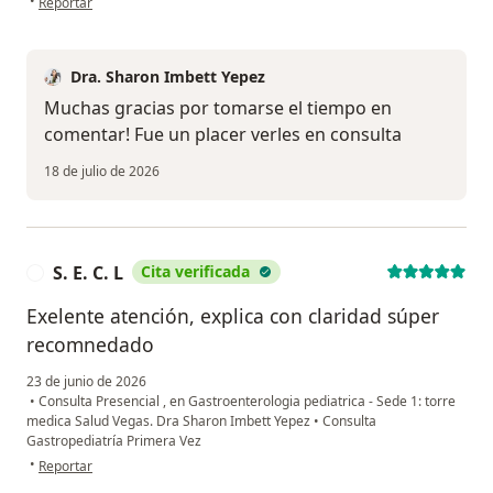
•
Reportar
Dra. Sharon Imbett Yepez
Muchas gracias por tomarse el tiempo en
comentar! Fue un placer verles en consulta
18 de julio de 2026
S. E. C. L
Cita verificada
S
Exelente atención, explica con claridad súper
recomnedado
23 de junio de 2026
•
Consulta Presencial , en Gastroenterologia pediatrica - Sede 1: torre
medica Salud Vegas. Dra Sharon Imbett Yepez
•
Consulta
Gastropediatría Primera Vez
en opinión del usuario S. E. C. L
•
Reportar