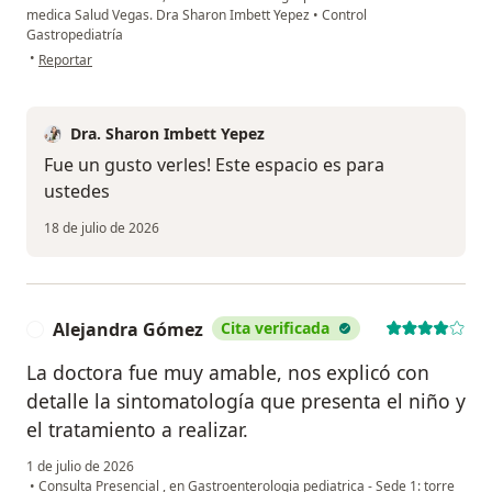
medica Salud Vegas. Dra Sharon Imbett Yepez
•
Control
Gastropediatría
en opinión del usuario JV
•
Reportar
Dra. Sharon Imbett Yepez
Fue un gusto verles! Este espacio es para
ustedes
18 de julio de 2026
Alejandra Gómez
Cita verificada
A
La doctora fue muy amable, nos explicó con
detalle la sintomatología que presenta el niño y
el tratamiento a realizar.
1 de julio de 2026
•
Consulta Presencial , en Gastroenterologia pediatrica - Sede 1: torre