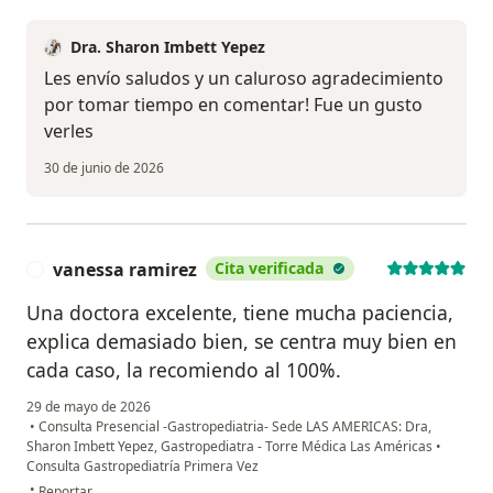
Dra. Sharon Imbett Yepez
Les envío saludos y un caluroso agradecimiento
por tomar tiempo en comentar! Fue un gusto
verles
30 de junio de 2026
vanessa ramirez
Cita verificada
V
Una doctora excelente, tiene mucha paciencia,
explica demasiado bien, se centra muy bien en
cada caso, la recomiendo al 100%.
29 de mayo de 2026
•
Consulta Presencial -Gastropediatria- Sede LAS AMERICAS: Dra,
Sharon Imbett Yepez, Gastropediatra - Torre Médica Las Américas
•
Consulta Gastropediatría Primera Vez
en opinión del usuario vanessa ramirez
•
Reportar