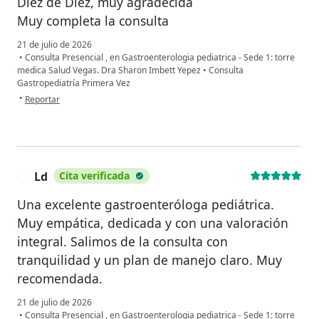
Diez de Diez, muy agradecida
Muy completa la consulta
21 de julio de 2026
•
Consulta Presencial , en Gastroenterologia pediatrica - Sede 1: torre
medica Salud Vegas. Dra Sharon Imbett Yepez
•
Consulta
Gastropediatría Primera Vez
en opinión del usuario Luisa Acevedo
•
Reportar
Ld
Cita verificada
L
Una excelente gastroenteróloga pediátrica.
Muy empática, dedicada y con una valoración
integral. Salimos de la consulta con
tranquilidad y un plan de manejo claro. Muy
recomendada.
21 de julio de 2026
•
Consulta Presencial , en Gastroenterologia pediatrica - Sede 1: torre