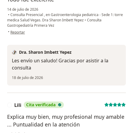
14 de julio de 2026
•
Consulta Presencial , en Gastroenterologia pediatrica - Sede 1: torre
medica Salud Vegas. Dra Sharon Imbett Yepez
•
Consulta
Gastropediatría Primera Vez
en opinión del usuario Marlennedy Ospina Cifuentes
•
Reportar
Dra. Sharon Imbett Yepez
Les envío un saludo! Gracias por asistir a la
consulta
18 de julio de 2026
Lili
Cita verificada
L
Explica muy bien, muy profesional muy amable
... Puntualidad en la atención