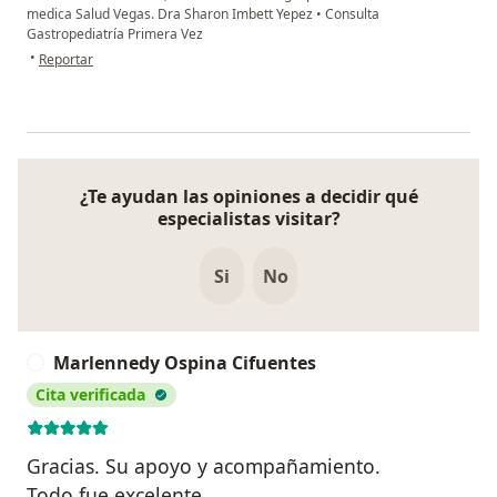
medica Salud Vegas. Dra Sharon Imbett Yepez
•
Consulta
Gastropediatría Primera Vez
en opinión del usuario Ld
•
Reportar
¿Te ayudan las opiniones a decidir qué
especialistas visitar?
Si
No
Marlennedy Ospina Cifuentes
M
Cita verificada
Gracias. Su apoyo y acompañamiento.
Todo fue excelente