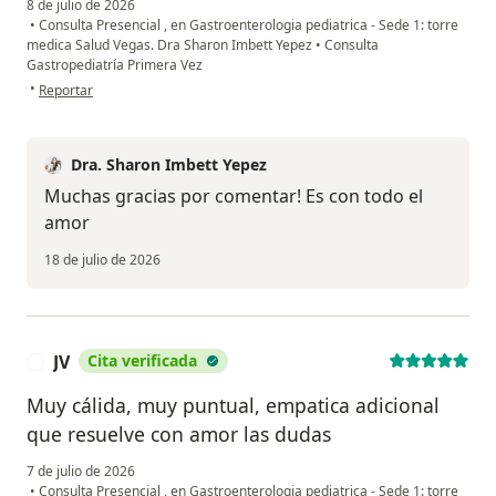
8 de julio de 2026
•
Consulta Presencial , en Gastroenterologia pediatrica - Sede 1: torre
medica Salud Vegas. Dra Sharon Imbett Yepez
•
Consulta
Gastropediatría Primera Vez
en opinión del usuario Lili
•
Reportar
Dra. Sharon Imbett Yepez
Muchas gracias por comentar! Es con todo el
amor
18 de julio de 2026
JV
Cita verificada
J
Muy cálida, muy puntual, empatica adicional
que resuelve con amor las dudas
7 de julio de 2026
•
Consulta Presencial , en Gastroenterologia pediatrica - Sede 1: torre