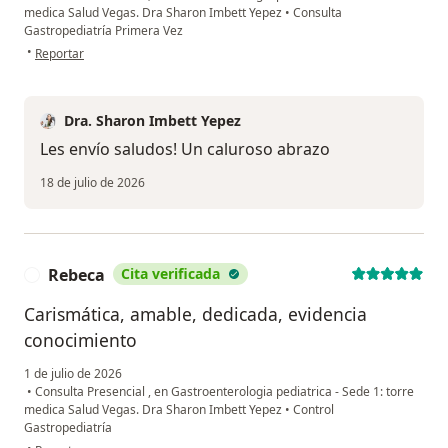
medica Salud Vegas. Dra Sharon Imbett Yepez
•
Consulta
Gastropediatría Primera Vez
en opinión del usuario Alejandra Gómez
•
Reportar
Dra. Sharon Imbett Yepez
Les envío saludos! Un caluroso abrazo
18 de julio de 2026
Rebeca
Cita verificada
R
Carismática, amable, dedicada, evidencia
conocimiento
1 de julio de 2026
•
Consulta Presencial , en Gastroenterologia pediatrica - Sede 1: torre
medica Salud Vegas. Dra Sharon Imbett Yepez
•
Control
Gastropediatría
en opinión del usuario Rebeca