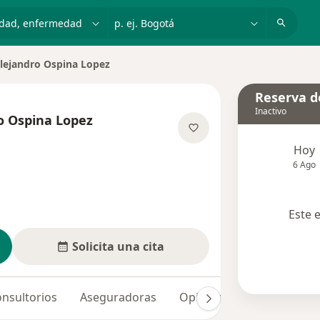
dad, enfermedad o nombre
p. ej. Bogotá
lejandro Ospina Lopez
ciudad
Reserva de
Inactivo
o Ospina Lopez
re las especializaciones
Hoy
6 Ago
Este 
Solicita una cita
nsultorios
Aseguradoras
Opiniones (3)