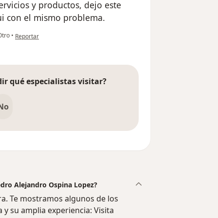
vicios y productos, dejo este
ui con el mismo problema.
en opinión del usuario DANIEL
tro
•
Reportar
ir qué especialistas visitar?
No
Pedro Alejandro Ospina Lopez?
a. Te mostramos algunos de los
a y su amplia experiencia: Visita