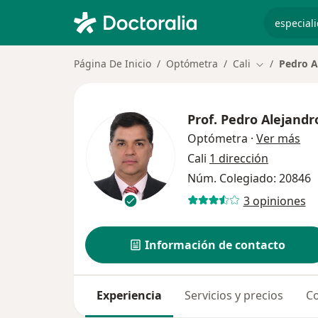
especiali
Página De Inicio
Optómetra
Cali
Pedro A
Cambiar de 
Prof.
Pedro Alejandr
sob
Optómetra
·
Ver más
Cali
1 dirección
Núm. Colegiado: 20846
3 opiniones
Información de contacto
Experiencia
Servicios y precios
Co