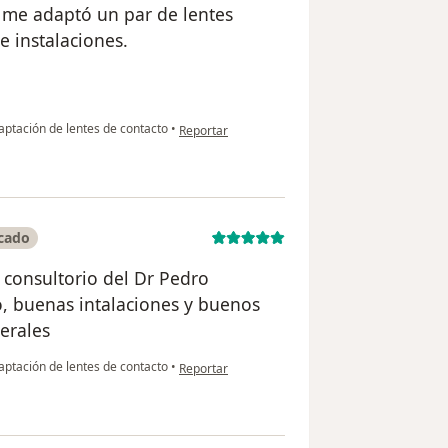
 me adaptó un par de lentes
e instalaciones.
en opinión del usuario Maria Isabel Trujillo
ptación de lentes de contacto
•
Reportar
icado
 consultorio del Dr Pedro
o, buenas intalaciones y buenos
lerales
en opinión del usuario Lady Riaño
ptación de lentes de contacto
•
Reportar