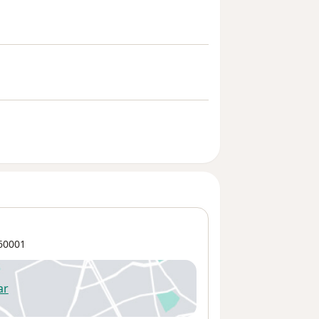
60001
ar
 abre en una nueva pestaña