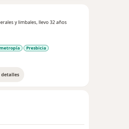
erales y limbales, llevo 32 años
metropía
Presbicia
es
detalles
bre la experiencia