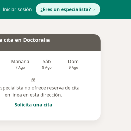
Iniciar sesión
¿Eres un especialista?
 cita en Doctoralia
Mañana
Sáb
Dom
Lun
Mar
7 Ago
8 Ago
9 Ago
10 Ago
11 Ag
especialista no ofrece reserva de cita
en línea en esta dirección.
Solicita una cita