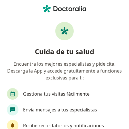
Men
Adaptación De Lentes De Contacto • Cali, Valle del Cauca
Filtros
• 1
Seguro
Mapa
Especialistas en Adaptación de lentes de
Cuida de tu salud
contacto Cali
Encuentra los mejores especialistas y pide cita.
Descarga la App y accede gratuitamente a funciones
¿Qué especialidad estás buscando?
exclusivas para ti:
Optómetra
Oftalmólogo
Alergólogo
Gestiona tus visitas fácilmente
Envía mensajes a tus especialistas
Recibe recordatorios y notificaciones