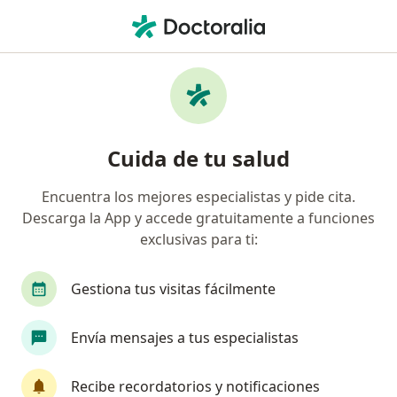
Men
Degeneración Macular Relacionada Con La Edad • Cali, Valle del Cauca
Filtros
• 1
Seguro
Mapa
Especialistas en Degeneración macular
Cuida de tu salud
relacionada con la edad en Cali
Encuentra los mejores especialistas y pide cita.
Descarga la App y accede gratuitamente a funciones
¿Qué especialidad estás buscando?
exclusivas para ti:
Optómetra
Oftalmólogo
Alergólogo
Gestiona tus visitas fácilmente
Envía mensajes a tus especialistas
Recibe recordatorios y notificaciones