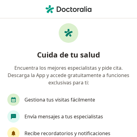
Men
Allianz Seguros S A • Villavicencio, Meta
Página De Inicio
Villavicencio
Allianz Seguros S.a.
Cuida de tu salud
Encuentra los mejores especialistas y pide cita.
Descarga la App y accede gratuitamente a funciones
exclusivas para ti:
Gestiona tus visitas fácilmente
Envía mensajes a tus especialistas
Recibe recordatorios y notificaciones