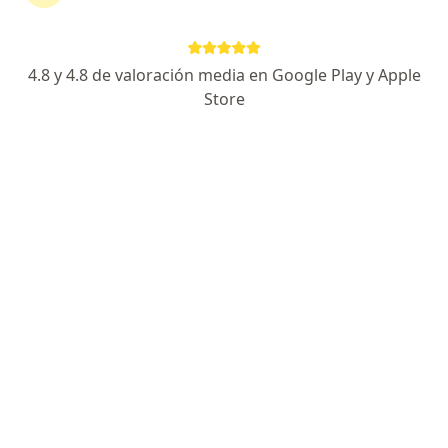
4.8 y 4.8 de valoración media en Google Play y Apple
No hemos encontrado ningún Allianz
Store
Seguros S A en Villavicencio, Meta
Vuelve a buscar eliminando algún filtro:
Seguro
Servicio
Privacidad y cookies
Quiénes somos
Contacto