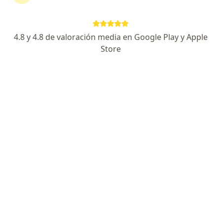
4.8 y 4.8 de valoración media en Google Play y Apple
No hemos encontrado ningún Allianz
Store
Seguros S A en Popayán, Cauca
Vuelve a buscar eliminando algún filtro:
Seguro
Servicio
Privacidad y cookies
Quiénes somos
Contacto