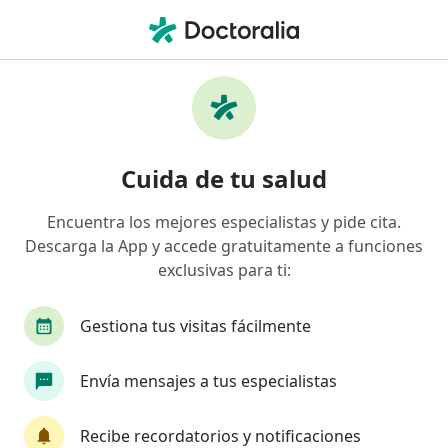
Men
Allianz Seguros S A • Popayán, Cauca
Página De Inicio
Popayán
Allianz Seguros S.a.
Cuida de tu salud
Encuentra los mejores especialistas y pide cita.
Descarga la App y accede gratuitamente a funciones
exclusivas para ti:
Gestiona tus visitas fácilmente
Envía mensajes a tus especialistas
Recibe recordatorios y notificaciones