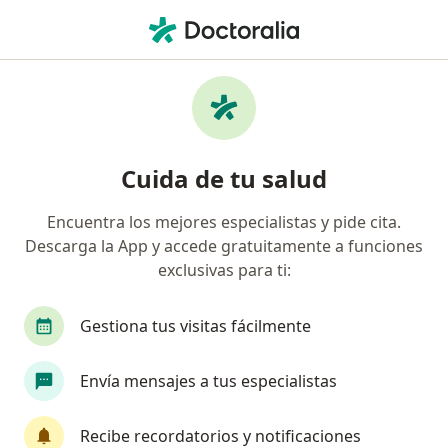
Men
Reumatólogo • Pereira, Risaralda
Filtros
Seguro:
Allianz Seguros S.A.
Reumatólogos recomendados de Allianz
Cuida de tu salud
Seguros S.A. en Pereira
Encuentra los mejores especialistas y pide cita.
Descarga la App y accede gratuitamente a funciones
exclusivas para ti:
Gestiona tus visitas fácilmente
Envía mensajes a tus especialistas
Dra. Diana Marcela Castrillón
Bustamante
Recibe recordatorios y notificaciones
Reumatólogo, Internista