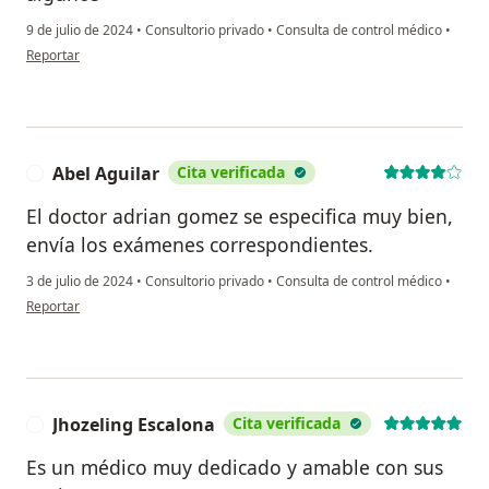
9 de julio de 2024
•
Consultorio privado
•
Consulta de control médico
•
en opinión del usuario Katherine Aranda
Reportar
Abel Aguilar
Cita verificada
A
El doctor adrian gomez se especifica muy bien,
envía los exámenes correspondientes.
3 de julio de 2024
•
Consultorio privado
•
Consulta de control médico
•
en opinión del usuario Abel Aguilar
Reportar
Jhozeling Escalona
Cita verificada
J
Es un médico muy dedicado y amable con sus