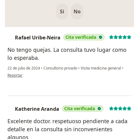
Si
No
Rafael Uribe-Neira
Cita verificada
R
No tengo quejas. La consulta tuvo lugar como
lo esperaba.
22 de julio de 2024
•
Consultorio privado
•
Visita medicina general
•
en opinión del usuario Rafael Uribe-Neira
Reportar
Katherine Aranda
Cita verificada
K
Excelente doctor. respetuoso pendiente a cada
detalle en la consulta sin inconvenientes
algunos