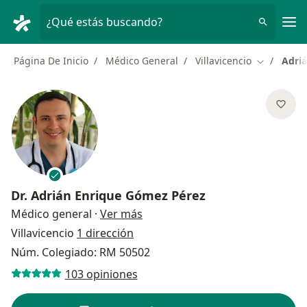
Men
¿Qué estás buscando?
Página De Inicio
Médico General
Villavicencio
Adri
Cambiar d
Dr.
Adrián Enrique Gómez Pérez
sobre las especializaciones
Médico general
·
Ver más
Villavicencio
1 dirección
Núm. Colegiado: RM 50502
103 opiniones