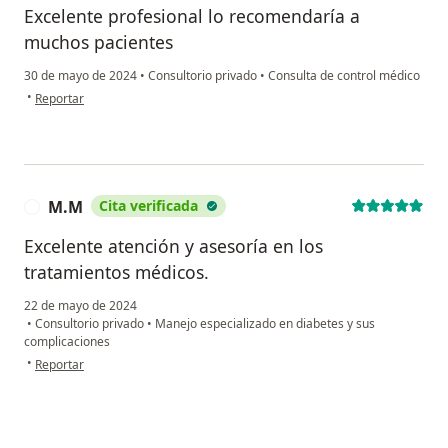
Excelente profesional lo recomendaría a
muchos pacientes
30 de mayo de 2024
•
Consultorio privado
•
Consulta de control médico
en opinión del usuario Gladys Mery Martin Bernal
•
Reportar
M.M
Cita verificada
M
Excelente atención y asesoría en los
tratamientos médicos.
22 de mayo de 2024
•
Consultorio privado
•
Manejo especializado en diabetes y sus
complicaciones
en opinión del usuario M.M
•
Reportar