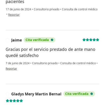
pacientes
17 de junio de 2024
•
Consultorio privado
•
Consulta de control médico
en opinión del usuario Jhozeling Escalona
•
Reportar
Jaime
Cita verificada
J
Gracias por el servicio prestado de ante mano
quedé satisfecho
7 de junio de 2024
•
Consultorio privado
•
Consulta de control médico
•
en opinión del usuario Jaime
Reportar
Gladys Mery Martin Bernal
Cita verificada
G