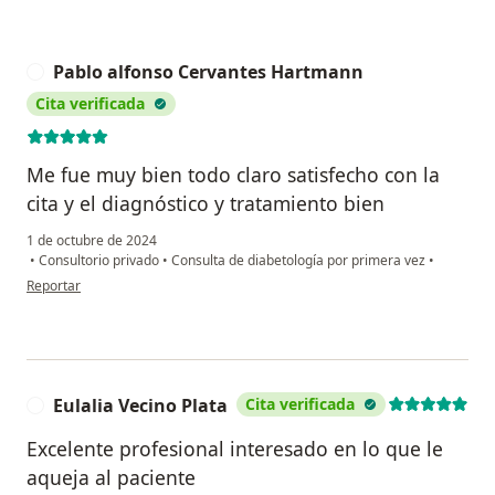
Pablo alfonso Cervantes Hartmann
P
Cita verificada
Me fue muy bien todo claro satisfecho con la
cita y el diagnóstico y tratamiento bien
1 de octubre de 2024
•
Consultorio privado
•
Consulta de diabetología por primera vez
•
en opinión del usuario Pablo alfonso Cervantes Hartmann
Reportar
Eulalia Vecino Plata
Cita verificada
E
Excelente profesional interesado en lo que le
aqueja al paciente