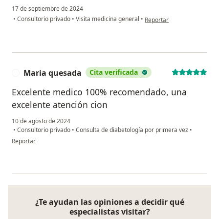
17 de septiembre de 2024
en opinión del usuario Eulal
•
Consultorio privado
•
Visita medicina general
•
Reportar
Maria quesada
Cita verificada
M
Excelente medico 100% recomendado, una
excelente atención cion
10 de agosto de 2024
•
Consultorio privado
•
Consulta de diabetología por primera vez
•
en opinión del usuario Maria quesada
Reportar
¿Te ayudan las opiniones a decidir qué
especialistas visitar?