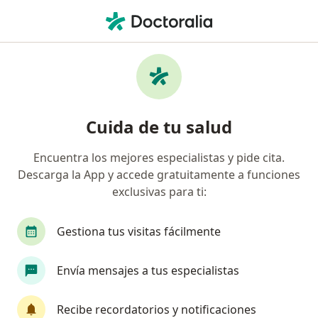
Men
Visita Medicina General • Villavicencio, Meta
Filtros
• 1
Seguro
Mapa
Especialistas en Visita medicina general
Cuida de tu salud
Villavicencio
Encuentra los mejores especialistas y pide cita.
Descarga la App y accede gratuitamente a funciones
¿Qué especialidad estás buscando?
exclusivas para ti:
Médico general
Médico estético
Terapeut
Gestiona tus visitas fácilmente
Envía mensajes a tus especialistas
Recibe recordatorios y notificaciones