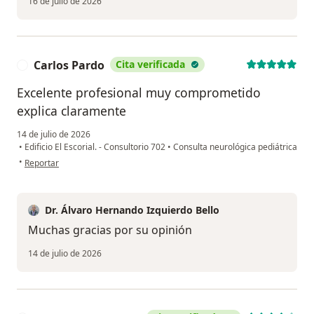
16 de julio de 2026
Carlos Pardo
Cita verificada
C
Excelente profesional muy comprometido
explica claramente
14 de julio de 2026
•
Edificio El Escorial. - Consultorio 702
•
Consulta neurológica pediátrica
en opinión del usuario Carlos Pardo
•
Reportar
Dr. Álvaro Hernando Izquierdo Bello
Muchas gracias por su opinión
14 de julio de 2026