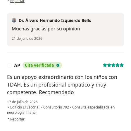
•
Reportar
Dr. Álvaro Hernando Izquierdo Bello
Muchas gracias por su opinion
21 de julio de 2026
AP
Cita verificada
A
Es un apoyo extraordinario con los niños con
TDAH. Es un profesional empatico y muy
competente. Recomendado
17 de julio de 2026
•
Edificio El Escorial. - Consultorio 702
•
Consulta especializada en
neurología infantil
en opinión del usuario AP
•
Reportar