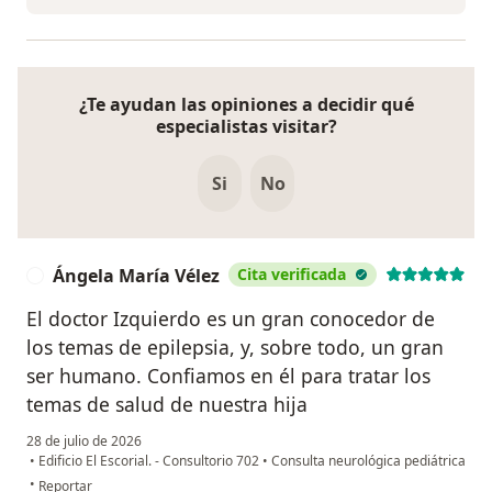
¿Te ayudan las opiniones a decidir qué
especialistas visitar?
Si
No
Ángela María Vélez
Cita verificada
Á
El doctor Izquierdo es un gran conocedor de
los temas de epilepsia, y, sobre todo, un gran
ser humano. Confiamos en él para tratar los
temas de salud de nuestra hija
28 de julio de 2026
•
Edificio El Escorial. - Consultorio 702
•
Consulta neurológica pediátrica
en opinión del usuario Ángela María Vélez
•
Reportar