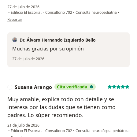
27 de julio de 2026
•
Edificio El Escorial. - Consultorio 702
•
Consulta neuropediatría
•
en opinión del usuario Andrea Sanchez
Reportar
Dr. Álvaro Hernando Izquierdo Bello
Muchas gracias por su opinión
27 de julio de 2026
Susana Arango
Cita verificada
S
Muy amable, explica todo con detalle y se
interesa por las dudas que se tienen como
padres. Lo súper recomiendo.
21 de julio de 2026
•
Edificio El Escorial. - Consultorio 702
•
Consulta neurológica pediátrica
en opinión del usuario Susana Arango