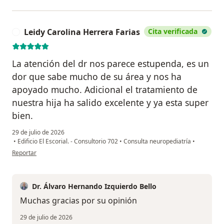
Leidy Carolina Herrera Farias
Cita verificada
L
La atención del dr nos parece estupenda, es un
dor que sabe mucho de su área y nos ha
apoyado mucho. Adicional el tratamiento de
nuestra hija ha salido excelente y ya esta super
bien.
29 de julio de 2026
•
Edificio El Escorial. - Consultorio 702
•
Consulta neuropediatría
•
en opinión del usuario Leidy Carolina Herrera Farias
Reportar
Dr. Álvaro Hernando Izquierdo Bello
Muchas gracias por su opinión
29 de julio de 2026