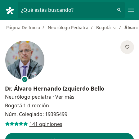
Men
¿Qué estás buscando?
Página De Inicio
Neurólogo Pediatra
Bogotá
Álvaro
Cambiar de 
Dr.
Álvaro Hernando Izquierdo Bello
sobre las especializaciones
Neurólogo pediatra
·
Ver más
Bogotá
1 dirección
Núm. Colegiado: 19395499
141 opiniones