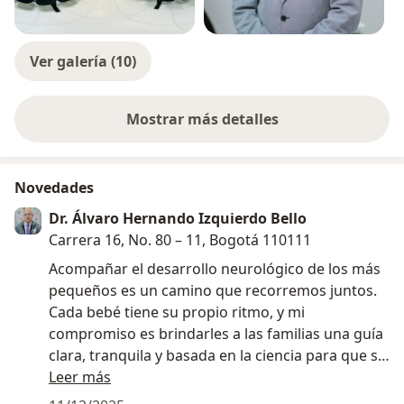
Ver galería (10)
Mostrar más detalles
sobre la experiencia
Novedades
Dr. Álvaro Hernando Izquierdo Bello
Carrera 16, No. 80 – 11, Bogotá 110111
Acompañar el desarrollo neurológico de los más
pequeños es un camino que recorremos juntos.
Cada bebé tiene su propio ritmo, y mi
compromiso es brindarles a las familias una guía
clara, tranquila y basada en la ciencia para que se
sientan acompañadas en cada etapa.
Leer más