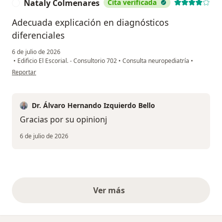
Nataly Colmenares
Cita verificada
N
Adecuada explicación en diagnósticos
diferenciales
6 de julio de 2026
•
Edificio El Escorial. - Consultorio 702
•
Consulta neuropediatría
•
en opinión del usuario Nataly Colmenares
Reportar
Dr. Álvaro Hernando Izquierdo Bello
Gracias por su opinionj
6 de julio de 2026
Ver más
opiniones anteriores