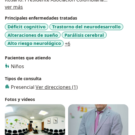
Acerca de mí
Neurologia Infantil (Asconi)1999-2004, miembro activo
ver más
Asconi; miembro comité epilepsia Asconi, miembro
Principales enfermedades tratadas
comite educación Asconi, miembro activo Sociedad
Déficit cognitivo
Trastorno del neurodesarrollo
Americana de Epilepsia.
Alteraciones de sueño
Parálisis cerebral
a11y_sr_more_diseases
Alto riesgo neurológico
+6
Pacientes que atiendo
Niños
Tipos de consulta
Presencial
Ver direcciones (1)
Fotos y videos