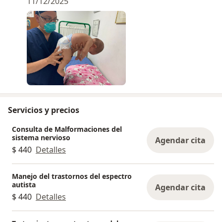
11/12/2025
Si tienes dudas sobre el desarrollo, las primeras
señales neurológicas, movimientos, lenguaje o
comportamiento, estoy aquí para orientarte con
cercanía y experiencia.
Tu tranquilidad también es parte del tratamiento.
Servicios y precios
Consulta de Malformaciones del
sistema nervioso
Agendar cita
$ 440
Detalles
Manejo del trastornos del espectro
autista
Agendar cita
$ 440
Detalles