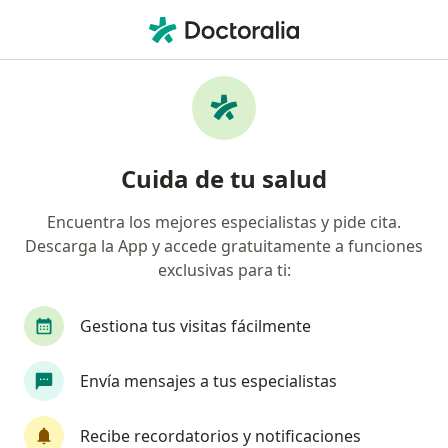
Men
¿Qué estás buscando?
Página De Inicio
Enfermedades
Autismo
Autismo - Información, expertos
Cuida de tu salud
y preguntas frecuentes
Encuentra los mejores especialistas y pide cita.
Causas
Descarga la App y accede gratuitamente a funciones
exclusivas para ti:
Los problemas en el desarrollo del cerebro causan el
autismo. Los científicos están buscando respuestas
acerca de las causas que provocan estos problemas
Gestiona tus visitas fácilmente
del desarrollo. Los estudios sugieren que:
Los genes juegan un papel. El autismo parece
Envía mensajes a tus especialistas
heredarse en algunas familias. Algunos genes
pueden estar implicados.
Recibe recordatorios y notificaciones
Los problemas durante el embarazo o el parto