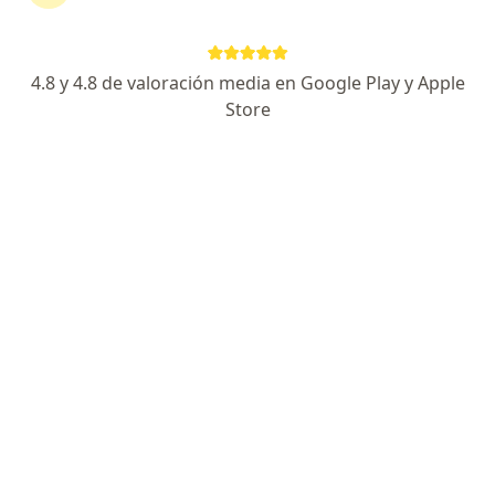
pueden interferir con el desarrollo normal del
cerebro.
Alguna cosa a la que un niño sea expuesto puede
4.8 y 4.8 de valoración media en Google Play y Apple
ser un factor.
Store
Definición
El autismo es un trastorno complejo del cerebro que
provoca problemas en el lenguaje, la conducta y
problemas sociales. Los individuos con autismo
tienen dificultades para comunicarse y formar
relaciones. Pueden estar ensimismados y entablar
conductas repetitivas.
Diagnóstico
Los médicos que se especializan en autismo
observarán la conducta del niño, los contactos
sociales y como él o ella se comunica. Evaluarán el