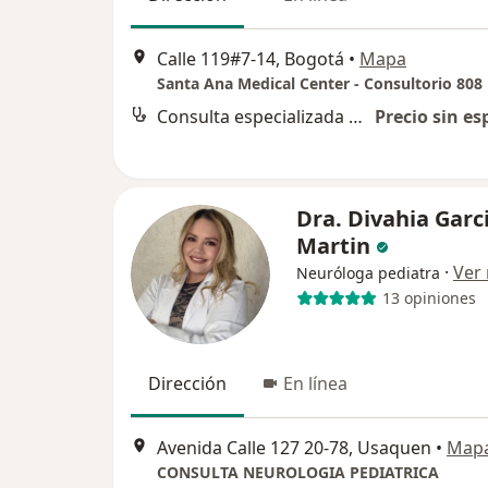
Calle 119#7-14, Bogotá
•
Mapa
Santa Ana Medical Center - Consultorio 808
Consulta especializada en neurología infantil
Precio sin es
Dra. Divahia Garc
Martin
·
Ver
Neuróloga pediatra
13 opiniones
Dirección
En línea
Avenida Calle 127 20-78, Usaquen
•
Map
CONSULTA NEUROLOGIA PEDIATRICA