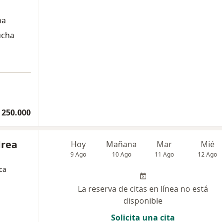
na
ucha
 250.000
drea
Hoy
Mañana
Mar
Mié
9 Ago
10 Ago
11 Ago
12 Ago
ca
La reserva de citas en línea no está
disponible
Solicita una cita