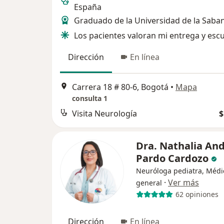
España
Graduado de la Universidad de la Saba
Los pacientes valoran mi entrega y esc
Dirección
En línea
Carrera 18 # 80-6, Bogotá
•
Mapa
consulta 1
Visita Neurología
$
Dra. Nathalia An
Pardo Cardozo
Neuróloga pediatra, Médi
·
Ver más
general
62 opiniones
Dirección
En línea