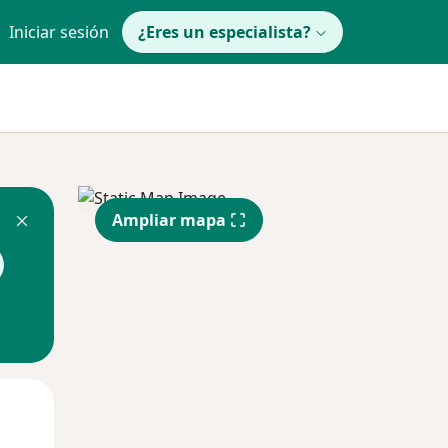
Iniciar sesión
¿Eres un especialista?
Ampliar mapa
Jue
Vie
Sáb
13 Ago
14 Ago
15 Ago