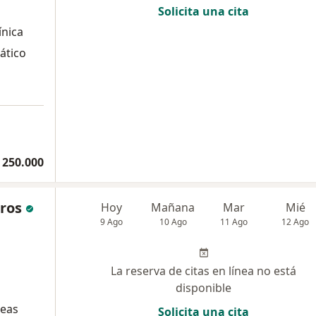
Solicita una cita
ínica
ático
a
 250.000
eros
Hoy
Mañana
Mar
Mié
9 Ago
10 Ago
11 Ago
12 Ago
La reserva de citas en línea no está
disponible
leas
Solicita una cita