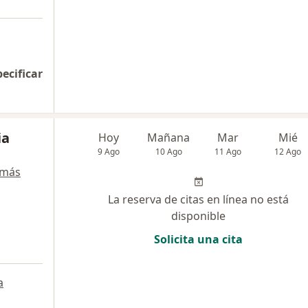
pecificar
ia
Hoy
Mañana
Mar
Mié
9 Ago
10 Ago
11 Ago
12 Ago
 más
La reserva de citas en línea no está
disponible
Solicita una cita
a