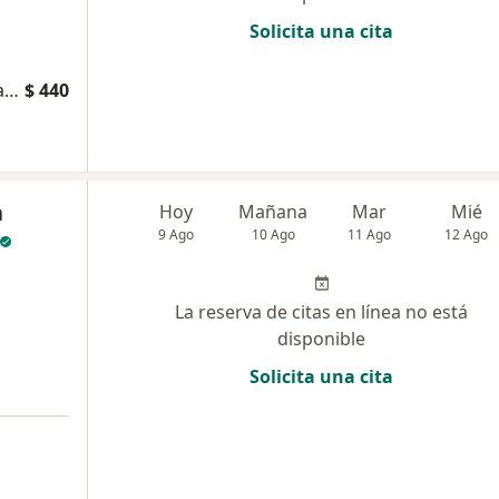
Solicita una cita
Consulta de Malformaciones del sistema nervioso
$ 440
a
Hoy
Mañana
Mar
Mié
9 Ago
10 Ago
11 Ago
12 Ago
La reserva de citas en línea no está
disponible
Solicita una cita