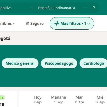
dad, enfermedad o nombre
p. ej. Bogotá
nibles
Seguro
Más filtros
•
1
ogotá
Médico general
Psicopedagogo
Cardiólogo
Hoy
Mañana
Mar
Mié
ia
9 Ago
10 Ago
11 Ago
12 Ago
ra