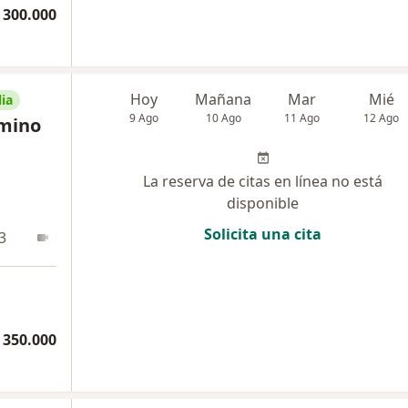
 300.000
Hoy
Mañana
Mar
Mié
ia
9 Ago
10 Ago
11 Ago
12 Ago
omino
La reserva de citas en línea no está
disponible
Solicita una cita
3
En línea
 350.000