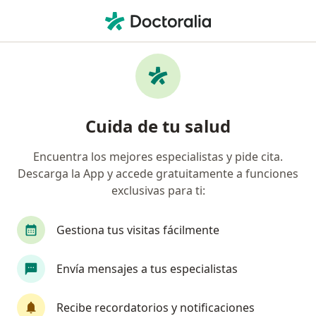
Men
Desmayos • Bogotá, Cundinamarca
Filtros
• 1
Seguro
Mapa
Especialistas en Desmayos en Bogotá
Cuida de tu salud
Encuentra los mejores especialistas y pide cita.
¿Qué especialidad estás buscando?
Descarga la App y accede gratuitamente a funciones
Neurólogo
Internista
Cardiólogo
Méd
exclusivas para ti:
Gestiona tus visitas fácilmente
Envía mensajes a tus especialistas
Recibe recordatorios y notificaciones