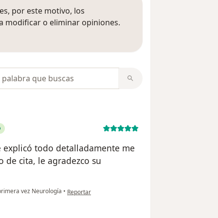
s, por este motivo, los
 modificar o eliminar opiniones.
 opiniones
opiniones
me explicó todo detalladamente me
de cita, le agradezco su
en opinión del usuario Smith Ludy Chacon
primera vez Neurología
•
Reportar