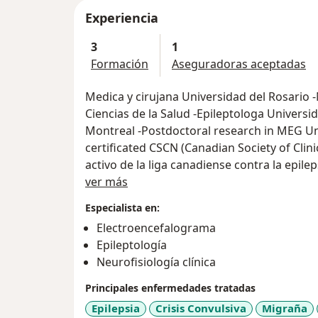
Experiencia
3
1
Formación
Aseguradoras aceptadas
Medica y cirujana Universidad del Rosario 
Ciencias de la Salud -Epileptologa Universi
Montreal -Postdoctoral research in MEG Un
certificated CSCN (Canadian Society of Cli
activo de la liga canadiense contra la epi
Acerca de mí
de Neurologia
ver más
Especialista en:
Servicios ofrecidos:
Electroencefalograma
Consulta de Neurologia Clinica, Consulta de
Epileptología
epilepsia
Neurofisiología clínica
Principales enfermedades tratadas
Epilepsia
Crisis Convulsiva
Migraña