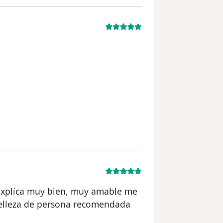
 usuario J. K
explíca muy bien, muy amable me
elleza de persona recomendada
ón del usuario Andrea García