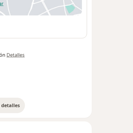
ar
 abre en una nueva pestaña
ión
Detalles
detalles
bre la dirección