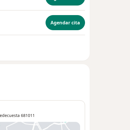
Agendar cita
iedecuesta
681011