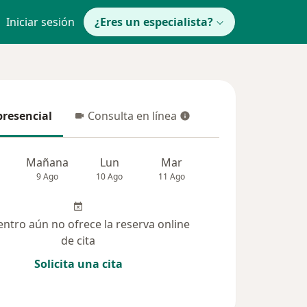
Iniciar sesión
¿Eres un especialista?
presencial
Consulta en línea
resencial
Consulta en línea
Mañana
Lun
Mar
Mié
Jue
9 Ago
10 Ago
11 Ago
12 Ago
13 Ag
entro aún no ofrece la reserva online
de cita
Solicita una cita
solucionadas (10)