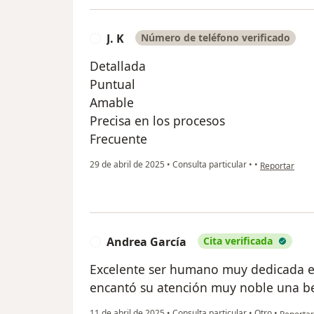
J. K
Número de teléfono verificado
J
Detallada
Puntual
Amable
Precisa en los procesos
Frecuente
en opinión del
29 de abril de 2025
•
Consulta particular
•
•
Reportar
Andrea García
Cita verificada
A
Excelente ser humano muy dedicada 
encantó su atención muy noble una b
en opini
11 de abril de 2025
•
Consulta particular
•
Otro
•