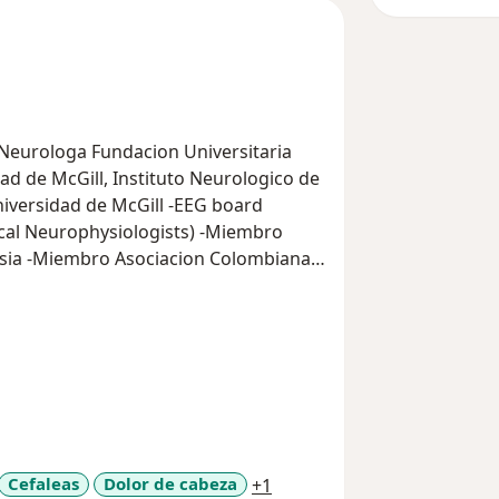
-Neurologa Fundacion Universitaria
dad de McGill, Instituto Neurologico de
iversidad de McGill -EEG board
nical Neurophysiologists) -Miembro
lepsia -Miembro Asociacion Colombiana
 Epileptologia, Consulta de cirugia de
a11y_sr_more_diseases
Cefaleas
Dolor de cabeza
+1