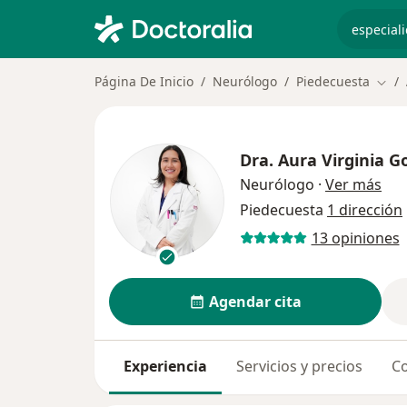
especiali
Página De Inicio
Neurólogo
Piedecuesta
Camb
Dra.
Aura Virginia G
sob
Neurólogo
·
Ver más
Piedecuesta
1 dirección
13 opiniones
Agendar cita
Experiencia
Servicios y precios
Co