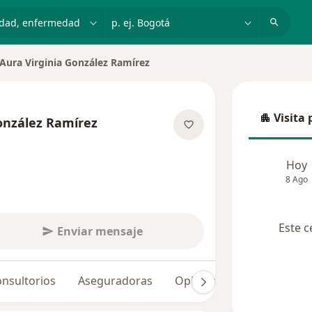
dad, enfermedad o nombre
p. ej. Bogotá
Aura Virginia González Ramírez
iar de ciudad
Visita 
onzález Ramírez
Visita p
re las especializaciones
Hoy
8 Ago
Este c
Enviar mensaje
nsultorios
Aseguradoras
Opiniones (13)
Dudas 