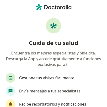
Men
¿Qué estás buscando?
Página De Inicio
Enfermedades
Dolor De Cabeza
Dolor de cabeza - Información,
Cuida de tu salud
expertos y preguntas frecuentes
Encuentra los mejores especialistas y pide cita.
Descarga la App y accede gratuitamente a funciones
exclusivas para ti:
Información
Pregunta al Experto
Gestiona tus visitas fácilmente
Envía mensajes a tus especialistas
No descuides tu salud
Escoge la consulta en línea para empezar o
Recibe recordatorios y notificaciones