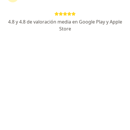
continuar tu tratamiento sin salir de casa. Si lo
necesitas, también puedes reservar una cita
presencial.
4.8 y 4.8 de valoración media en Google Play y Apple
Store
Mostrar especialistas
¿Cómo funciona?
Expertos en dolor de cabeza
María José Mendoza Iglesias
Médico general
Bogotá