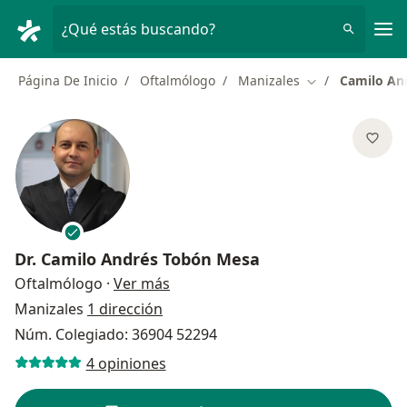
Men
¿Qué estás buscando?
Página De Inicio
Oftalmólogo
Manizales
Camilo An
Cambiar de ciu
Dr.
Camilo Andrés Tobón Mesa
sobre las especializaciones
Oftalmólogo
·
Ver más
Manizales
1 dirección
Núm. Colegiado: 36904 52294
4 opiniones