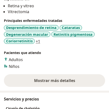
Retina y vitreo
Vitrectomia
Principales enfermedades tratadas
Desprendimiento de retina
Cataratas
Degeneración macular
Retinitis pigmentosa
a11y_sr_more_diseases
Coriorretinitis
+1
Pacientes que atiendo
Adultos
Niños
Mostrar más detalles
sobre la experiencia
Servicios y precios
Cirugía de chalazión