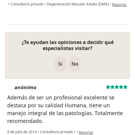
en opinión de
•
Consultorio privado
•
Degeneración Macular Adulta (DMA)
•
Reportar
¿Te ayudan las opiniones a decidir qué
especialistas visitar?
Si
No
anónimo
A
Además de ser un profesional excelente se
destaca por su calidad Humana, tiene un
manejo integral de las patologías. Totalmente
recomendado.
en opinión del usuario anónimo
9 de julio de 2014
•
Consultorio privado
•
•
Reportar