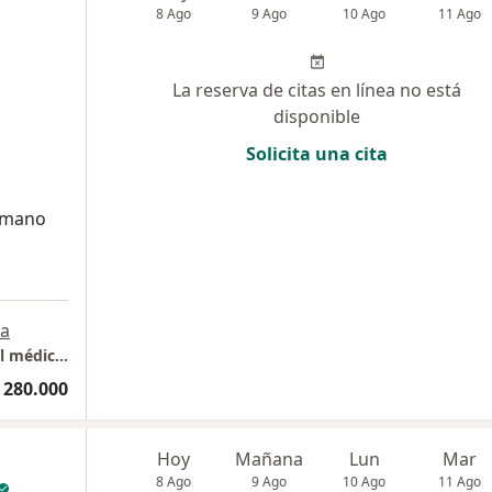
8 Ago
9 Ago
10 Ago
11 Ago
La reserva de citas en línea no está
disponible
Solicita una cita
humano
a
Consultorio Dra Marcela Azula - Edificio Oval médica, Consultorio 306
 280.000
Hoy
Mañana
Lun
Mar
8 Ago
9 Ago
10 Ago
11 Ago