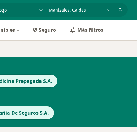
dad, enfermedad o nombre
p. ej. Bogotá
nibles
Seguro
Más filtros
icina Prepagada S.A.
ñía De Seguros S.A.