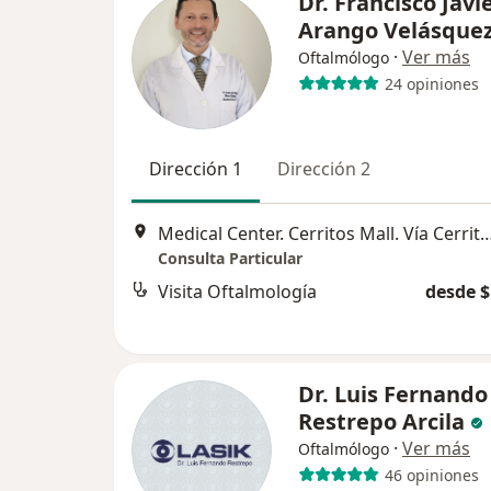
Dr. Francisco Javi
Arango Velásque
·
Ver más
Oftalmólogo
24 opiniones
Dirección 1
Dirección 2
Medical Center. Cerritos Mall. Vía Cerritos-Pereira. Consult
Consulta Particular
Visita Oftalmología
desde $
Dr. Luis Fernando
Restrepo Arcila
·
Ver más
Oftalmólogo
46 opiniones