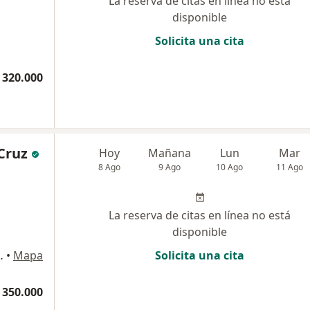
La reserva de citas en línea no está
disponible
Solicita una cita
 320.000
Cruz
Hoy
Mañana
Lun
Mar
8 Ago
9 Ago
10 Ago
11 Ago
La reserva de citas en línea no está
disponible
 1 local 6, Pereira
•
Mapa
Solicita una cita
 350.000