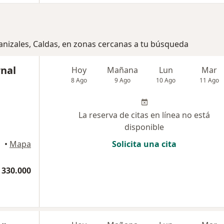
anizales, Caldas, en zonas cercanas a tu búsqueda
rnal
Hoy
Mañana
Lun
Mar
8 Ago
9 Ago
10 Ago
11 Ago
La reserva de citas en línea no está
disponible
•
Mapa
Solicita una cita
 330.000