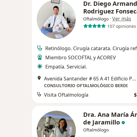
Dr. Diego Arman
Rodriguez Fonsec
·
Ver más
Oftalmólogo
107 opiniones
Retinólogo. Cirugía catarata. Cirugía ref
Miembro SOCOFTAL y ACOREV
Empatía. Servicial.
Avenida Santander # 65 A 41 Edificio Parque Médico. Consultorio 805, Manizales
CONSULTORIO OFTALMOLÓGICO BERDI
Visita Oftalmología
$
Dra. Ana María Á
de Jaramillo
Oftalmólogo