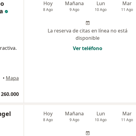
do
Hoy
Mañana
Lun
Mar
a
8 Ago
9 Ago
10 Ago
11 Ago
La reserva de citas en línea no está
disponible
ractiva.
Ver teléfono
•
Mapa
 260.000
ngel
Hoy
Mañana
Lun
Mar
8 Ago
9 Ago
10 Ago
11 Ago