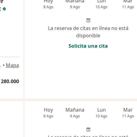
er
Hoy
Mañana
Lun
Mar
z
8 Ago
9 Ago
10 Ago
11 Ago
La reserva de citas en línea no está
disponible
Solicita una cita
orio 310., Pereira
•
Mapa
 280.000
Hoy
Mañana
Lun
Mar
8 Ago
9 Ago
10 Ago
11 Ago