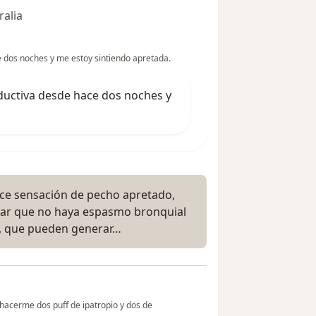
ralia
 dos noches y me estoy sintiendo apretada.
ductiva desde hace dos noches y
ce sensación de pecho apretado,
luar que no haya espasmo bronquial
as, que pueden generar…
hacerme dos puff de ipatropio y dos de