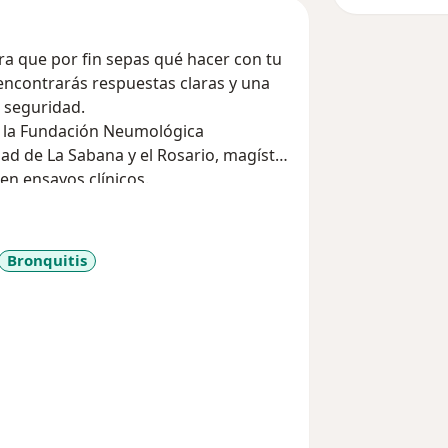
ra que por fin sepas qué hacer con tu
 encontrarás respuestas claras y una
 seguridad.
en la Fundación Neumológica
dad de La Sabana y el Rosario, magíster
en ensayos clínicos.
Bronquitis
1y_sr_more_diseases