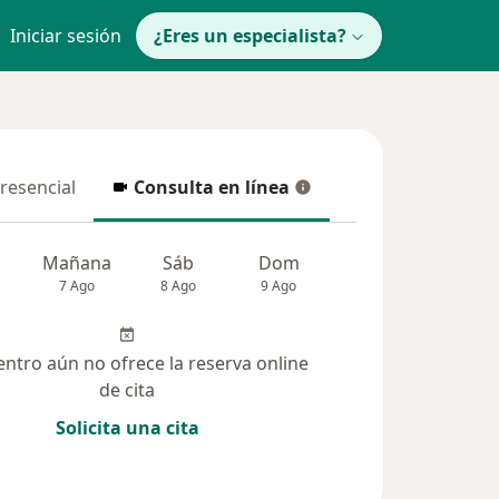
Iniciar sesión
¿Eres un especialista?
presencial
Consulta en línea
resencial
Consulta en línea
Mañana
Sáb
Dom
Lun
Mar
7 Ago
8 Ago
9 Ago
10 Ago
11 Ag
entro aún no ofrece la reserva online
de cita
Solicita una cita
lucionadas (3)