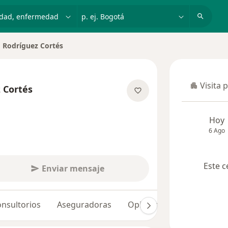
dad, enfermedad o nombre
p. ej. Bogotá
 Rodríguez Cortés
Visita 
 Cortés
Visita p
bre las especializaciones
Hoy
6 Ago
Este c
Enviar mensaje
nsultorios
Aseguradoras
Opiniones (1)
Dudas so