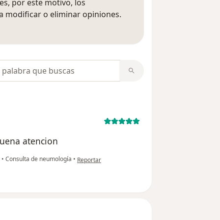
s, por este motivo, los
 modificar o eliminar opiniones.
 opiniones
opiniones
buena atencion
en opinión del usuario carlos valderrama
a
•
Consulta de neumología
•
Reportar