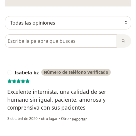
Busca en opiniones
Isabela bz
Número de teléfono verificado
I
Excelente internista, una calidad de ser
humano sin igual, paciente, amorosa y
comprensiva con sus pacientes
en opinión del usuario Isabela bz
3 de abril de 2020
•
otro lugar
•
Otro
•
Reportar