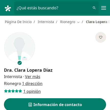
Men
¿Qué estás buscando?
Página De Inicio
Internista
Rionegro
Clara Lopera 
Cambiar de ciudad
Dra.
Clara Lopera Diaz
sobre las especializaciones
Internista
·
Ver más
Rionegro
1 dirección
1 opinión
Información de contacto