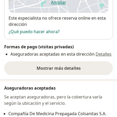
Ampliar
se abre en una nueva pestañ
Disponibilidad
Este especialista no ofrece reserva online en esta
dirección
¿Qué puedo hacer ahora?
Formas de pago (visitas privadas)
Aseguradoras aceptadas en esta dirección
Detalles
Mostrar más detalles
sobre la dirección
Aseguradoras aceptadas
Se aceptan aseguradoras, pero la cobertura varía
según la ubicación y el servicio.
Compañía De Medicina Prepagada Colsanitas S.A.