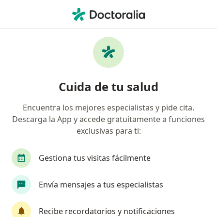
Men
¿Qué estás buscando?
Página De Inicio
Enfermedades
Enfermedad De Alzheimer
Enfermedad de alzheimer -
Cuida de tu salud
Información, expertos y
Encuentra los mejores especialistas y pide cita.
preguntas frecuentes
Descarga la App y accede gratuitamente a funciones
exclusivas para ti:
Gestiona tus visitas fácilmente
Información
Pregunta al Experto
Envía mensajes a tus especialistas
Recibe recordatorios y notificaciones