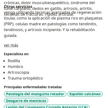
crónicas, dolor musculoesquelético, sindrome del
Otros servicios
tunel carpiano, dedos en gatillo, artrosis, artritis.
vengo utilizando tecnicas avanzadas de regeneración
secuelas de fracturas. rigidez articular.
tisular, como la aplicación de plasma rico en plaquetas
(PRP), celulas madre en patologías como tendinitis,
tendinosis, y artrosis incipiente. Y la rehabilitación
guiada.
Acerca de mí
ver más
Especialista en:
Rodilla
Hombro
Artroscopia
Trauma ortopédico
Principales enfermedades tratadas
Patología del manguito rotador
Espolón calcáneo
Desgarre de meniscos
Lesión del Ligamento Cruzado Anterior (LCA)