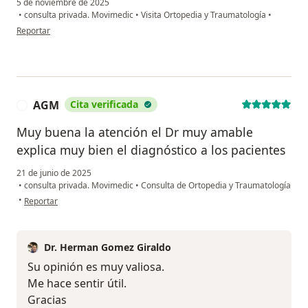
5 de noviembre de 2025
•
consulta privada. Movimedic
•
Visita Ortopedia y Traumatología
•
en opinión del usuario Cr
Reportar
AGM
Cita verificada
A
Muy buena la atención el Dr muy amable
explica muy bien el diagnóstico a los pacientes
21 de junio de 2025
•
consulta privada. Movimedic
•
Consulta de Ortopedia y Traumatología
en opinión del usuario AGM
•
Reportar
Dr. Herman Gomez Giraldo
Su opinión es muy valiosa.
Me hace sentir útil.
Gracias