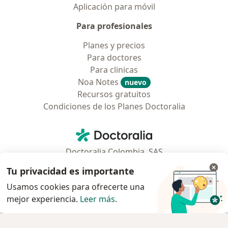
Aplicación para móvil
Para profesionales
Planes y precios
Para doctores
Para clinicas
Noa Notes
nuevo
Recursos gratuitos
Condiciones de los Planes Doctoralia
Contacto
Doctoralia - Página de inicio
Doctoralia Colombia, SAS
Tv 23 No. 97 - 73
Tu privacidad es importante
Municipio: Bogotá D.C., Colombia
Usamos cookies para ofrecerte una
mejor experiencia.
Leer más
.
se abre en una nueva pestaña
se abre en una nueva pestaña
se abre en una nueva pestaña
se abre en una nueva pes
se abre en 
se a
Polska
,
Türkiye
,
España
,
Italia
,
Deutschland
,
Česko
,