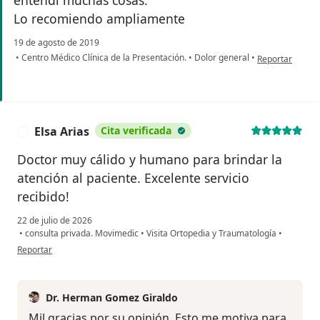
Lo recomiendo ampliamente
19 de agosto de 2019
en opinión del 
•
Centro Médico Clínica de la Presentación.
•
Dolor general
•
Reportar
Elsa Arias
Cita verificada
E
Doctor muy cálido y humano para brindar la
atención al paciente. Excelente servicio
recibido!
22 de julio de 2026
•
consulta privada. Movimedic
•
Visita Ortopedia y Traumatología
•
en opinión del usuario Elsa Arias
Reportar
Dr. Herman Gomez Giraldo
Mil gracias por su opinión. Esto me motiva para