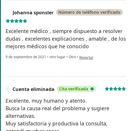
Johanna sponsler
Número de teléfono verificado
J
Excelente médico , siempre dispuesto a resolver
dudas , excelentes explicaciones , amable , de los
mejores médicos que he conocido
en opinión del usuario Johanna 
9 de septiembre de 2021
•
otro lugar
•
Otro
•
Reportar
Cuenta eliminada
Cita verificada
Excelente, muy humano y atento.
Busca la causa real del problema y sugiere
alternativas.
Muy satisfactoria y productiva la consulta,
entendí muchas cosas.