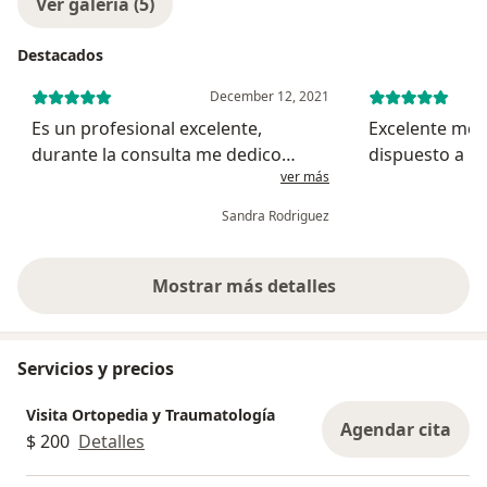
Ver galería (5)
Destacados
December 12, 2021
Es un profesional excelente,
Excelente méd
durante la consulta me dedico
dispuesto a re
ver más
suficiente tiempo para atender mi
excelentes exp
dolor físico y contestar todas mis
de los mejore
Sandra Rodriguez
inquietudes. Muchos médicos son
conocido
indolentes, contrario el Dr.Gomez es
muy...
Mostrar más detalles
sobre la experiencia
Servicios y precios
Visita Ortopedia y Traumatología
Agendar cita
$ 200
Detalles