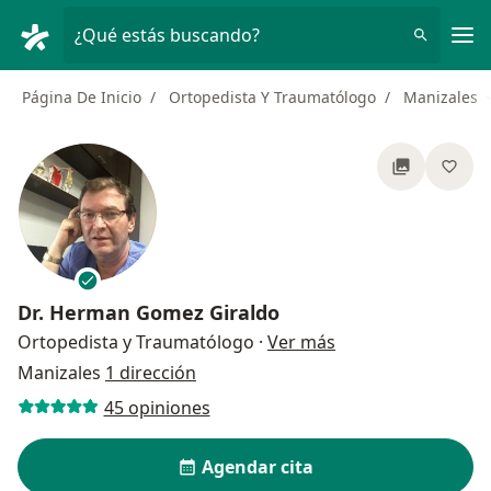
Men
¿Qué estás buscando?
Página De Inicio
Ortopedista Y Traumatólogo
Manizales
Dr.
Herman Gomez Giraldo
sobre las especial
Ortopedista y Traumatólogo
·
Ver más
Manizales
1 dirección
45 opiniones
Agendar cita