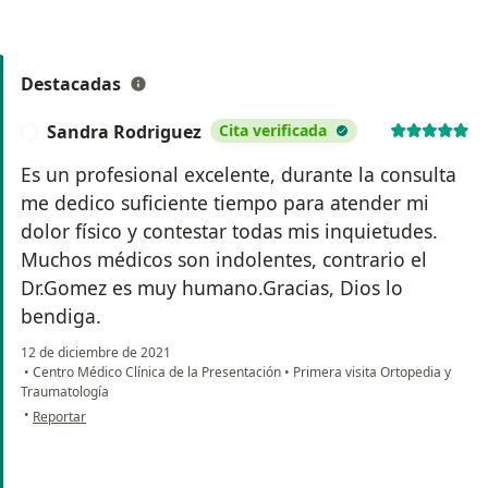
Destacadas
Sandra Rodriguez
Cita verificada
S
Es un profesional excelente, durante la consulta
me dedico suficiente tiempo para atender mi
dolor físico y contestar todas mis inquietudes.
Muchos médicos son indolentes, contrario el
Dr.Gomez es muy humano.Gracias, Dios lo
bendiga.
12 de diciembre de 2021
•
Centro Médico Clínica de la Presentación
•
Primera visita Ortopedia y
Traumatología
en opinión del usuario Sandra Rodriguez
•
Reportar