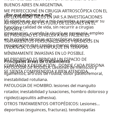
BUENOS AIRES EN ARGENTINA.
ME PERFECCIONÉ EN CIRUGIA ARTROSCÓPICA CON EL
¿Por qué elegirme a mí?
DR LEONARDO TACUS EN IAR S.A INVESTIGACIONES
Mi objetivo es ayudar a mis pacientes a recuperar su
ARTROSCÓPICAS Y ESTUDIO DE LESIONES EN EL
función y calidad de vida, sin recurrir a cirugias
DEPORTE. .
innecesarias. cuando la cirugía es necesaria, empleo
MI PRIORIDAD ES OFRECER A MIS PACIENTES
en lo posible técnicas artroscópicas para una
TRATAMIENTOS PERSONALIZADOS Y BASADOS EN
recuperacion mas rapida y menos dolorosa.
EVIDENCIA, CON UN ENFOQUE EN TERAPIAS
MÍNIMAMENTE INVASIVAS EN LO POSIBLE.
MI PRIORIDAD ES BRINDAR UN ESPACIO DE
Principales áreas de tratamiento
CONFIANZA Y DEDICACIÓN , DONDE CADA PERSONA
PATOLOGIA DE RODILLA. Lesiones de meniscos y
SE SIENTA COMPRENDIDA Y BIEN ATENDIDA.
ligamentos, artrosis de rodilla, dolor patelofemoral,
inestabilidad rotuliana.
PATOLOGIA DE HOMBRO. lesiones del manguito
rotador, inestabilidad y luxaciones, hombro doloroso y
rigidez(capsulitis adhesiva).
OTROS TRATAMIENTOS ORTOPÉDICOS: Lesiones
deportivas (esguinces, fracturas). tendinopatías