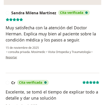
Sandra Milena Martínez
Cita verificada
S
Muy satisfecha con la atención del Doctor
Herman. Explica muy bien al paciente sobre la
condición médica y los pasos a seguir.
15 de noviembre de 2025
•
consulta privada. Movimedic
•
Visita Ortopedia y Traumatología
•
en opinión del usuario Sandra Milena Martínez
Reportar
Cr
Cita verificada
C
Excelente, se tomó el tiempo de explicar todo a
detalle y dar una solución