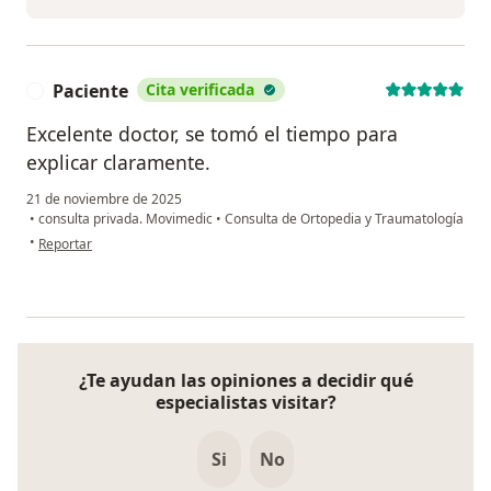
Paciente
Cita verificada
P
Excelente doctor, se tomó el tiempo para
explicar claramente.
21 de noviembre de 2025
•
consulta privada. Movimedic
•
Consulta de Ortopedia y Traumatología
en opinión del usuario Paciente
•
Reportar
¿Te ayudan las opiniones a decidir qué
especialistas visitar?
Si
No