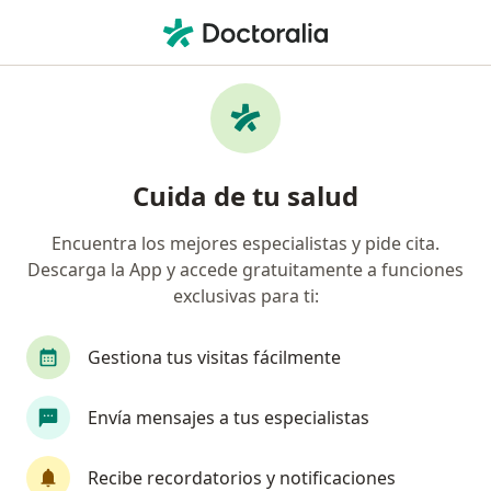
Men
¿Qué estás buscando?
Página De Inicio
Enfermedades
Patología Del Manguito Rotador
Patología del manguito rotador -
Cuida de tu salud
Información, expertos y
Encuentra los mejores especialistas y pide cita.
preguntas frecuentes
Descarga la App y accede gratuitamente a funciones
exclusivas para ti:
Gestiona tus visitas fácilmente
Información
Pregunta al Experto
Envía mensajes a tus especialistas
Recibe recordatorios y notificaciones