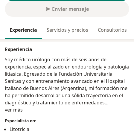
Enviar mensaje
Experiencia
Servicios y precios
Consultorios
Experiencia
Soy médico urólogo con más de seis años de
experiencia, especializado en endourología y patología
litiasica. Egresado de la Fundación Universitaria
Sanitas y con entrenamiento avanzado en el Hospital
Italiano de Buenos Aires (Argentina), mi formación me
ha permitido desarrollar una sólida trayectoria en el
diagnóstico y tratamiento de enfermedades
Acerca de mí
urológicas, utilizando técnicas de mínima invasión y
ver más
procedimientos de vanguardia.
Especialista en:
Litotricia