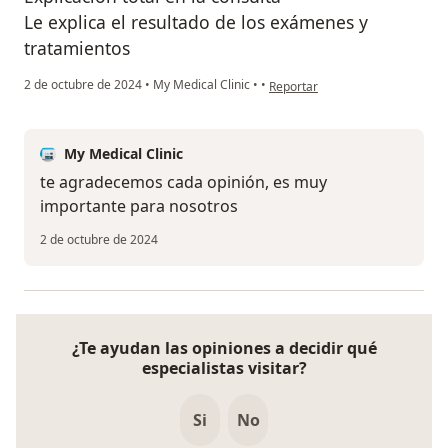
Le explica el resultado de los exámenes y
tratamientos
en opinión del usuario Albeiro
2 de octubre de 2024
•
My Medical Clinic
•
•
Reportar
My Medical Clinic
te agradecemos cada opinión, es muy
importante para nosotros
2 de octubre de 2024
¿Te ayudan las opiniones a decidir qué
especialistas visitar?
Si
No