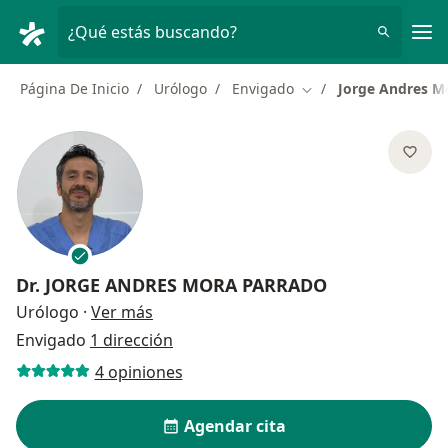
Men
¿Qué estás buscando?
Página De Inicio
Urólogo
Envigado
Jorge Andres M
Cambiar de ciudad
Dr.
JORGE ANDRES MORA PARRADO
sobre las especializaciones
Urólogo
·
Ver más
Envigado
1 dirección
4 opiniones
Agendar cita