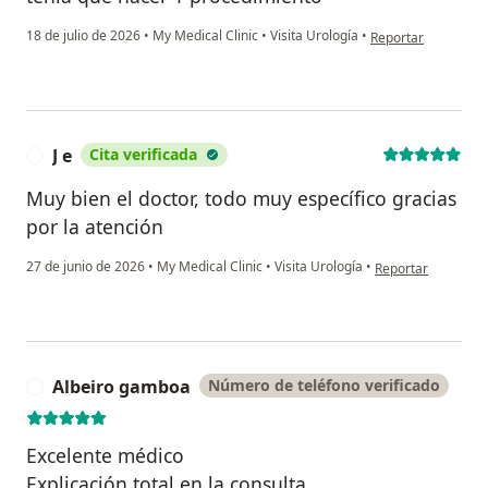
en opinión del usu
18 de julio de 2026
•
My Medical Clinic
•
Visita Urología
•
Reportar
J e
Cita verificada
J
Muy bien el doctor, todo muy específico gracias
por la atención
en opinión del usua
27 de junio de 2026
•
My Medical Clinic
•
Visita Urología
•
Reportar
Albeiro gamboa
Número de teléfono verificado
A
Excelente médico
Explicación total en la consulta