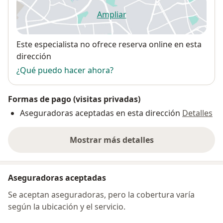
Ampliar
se abre en una nueva pestañ
Disponibilidad
Este especialista no ofrece reserva online en esta
dirección
¿Qué puedo hacer ahora?
Formas de pago (visitas privadas)
Aseguradoras aceptadas en esta dirección
Detalles
Mostrar más detalles
sobre la dirección
Aseguradoras aceptadas
Se aceptan aseguradoras, pero la cobertura varía
según la ubicación y el servicio.