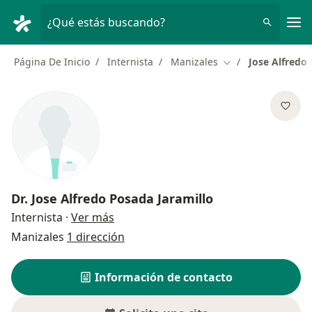
Men
¿Qué estás buscando?
Página De Inicio
Internista
Manizales
Jose Alfredo
Cambiar de ciudad
Dr.
Jose Alfredo Posada Jaramillo
sobre las especializaciones
Internista
·
Ver más
Manizales
1 dirección
Información de contacto