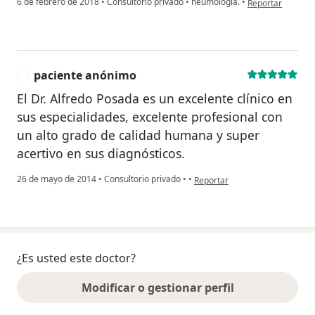
6 de febrero de 2018
•
Consultorio privado
•
neumologia.
•
Reportar
paciente anónimo
P
El Dr. Alfredo Posada es un excelente clínico en
sus especialidades, excelente profesional con
un alto grado de calidad humana y super
acertivo en sus diagnósticos.
en opinión del usuario pacien
26 de mayo de 2014
•
Consultorio privado
•
•
Reportar
¿Es usted este doctor?
Modificar o gestionar perfil