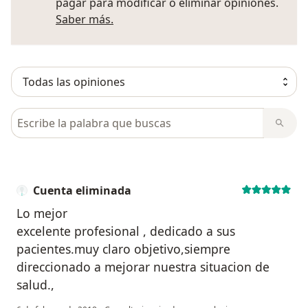
pagar para modificar o eliminar opiniones.
Más información sobre opiniones
Saber más.
Busca en opiniones
Cuenta eliminada
Lo mejor
excelente profesional , dedicado a sus
pacientes.muy claro objetivo,siempre
direccionado a mejorar nuestra situacion de
salud.,
en opinión del u