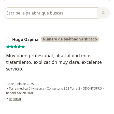
Busca en opiniones
Hugo Ospina
Número de teléfono verificado
H
Muy buen profesional, alta calidad en el
tratamiento, explicación muy clara, excelente
servicio.
10 de junio de 2025
•
Torre medica Citymedica - Consultorio 303 Torre 2 - ODONTOPRO
•
Rehabilitación Oral
en opinión del usuario Hugo Ospina
•
Reportar