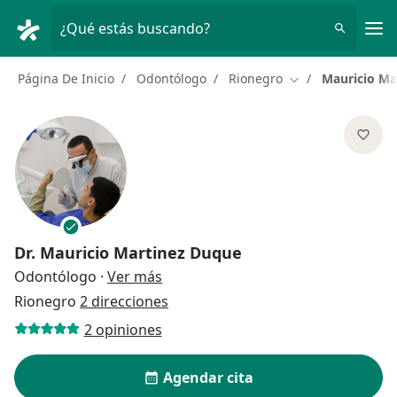
Men
¿Qué estás buscando?
Página De Inicio
Odontólogo
Rionegro
Mauricio Ma
Cambiar de ciuda
Dr.
Mauricio Martinez Duque
sobre las especializaciones
Odontólogo
·
Ver más
Rionegro
2 direcciones
2 opiniones
Agendar cita