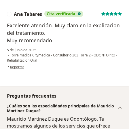
Ana Tabares
Cita verificada
A
Excelente atención. Muy claro en la explicacion
del tratamiento.
Muy recomendado
5 de junio de 2025
•
Torre medica Citymedica - Consultorio 303 Torre 2 - ODONTOPRO
•
Rehabilitación Oral
en opinión del usuario Ana Tabares
•
Reportar
Preguntas frecuentes
¿Cuáles son las especialidades principales de Mauricio
Martinez Duque?
Mauricio Martinez Duque es Odontólogo. Te
mostramos algunos de los servicios que ofrece