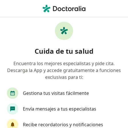
Men
Implantes Dentales • Rionegro, Antioquia
Filtros
• 1
Seguro
Mapa
Especialistas en Implantes dentales en
Cuida de tu salud
Rionegro
Encuentra los mejores especialistas y pide cita.
Descarga la App y accede gratuitamente a funciones
¿Qué especialidad estás buscando?
exclusivas para ti:
Odontólogo
Cirujano maxilofacial
Aneste
Gestiona tus visitas fácilmente
Envía mensajes a tus especialistas
Recibe recordatorios y notificaciones