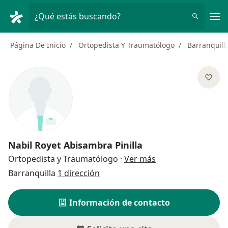
Men
¿Qué estás buscando?
Página De Inicio
Ortopedista Y Traumatólogo
Barranquill
Nabil Royet Abisambra Pinilla
sobre las especial
Ortopedista y Traumatólogo
·
Ver más
Barranquilla
1 dirección
Información de contacto