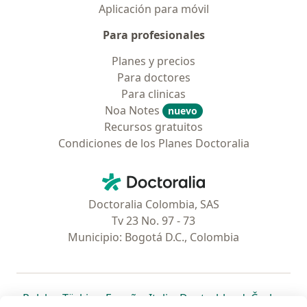
Aplicación para móvil
Para profesionales
Planes y precios
Para doctores
Para clinicas
Noa Notes
nuevo
Recursos gratuitos
Condiciones de los Planes Doctoralia
Contacto
Doctoralia - Página de inicio
Doctoralia Colombia, SAS
Tv 23 No. 97 - 73
Municipio: Bogotá D.C., Colombia
se abre en una nueva pestaña
se abre en una nueva pestaña
se abre en una nueva pestaña
se abre en una nueva pes
se abre en 
se a
Polska
,
Türkiye
,
España
,
Italia
,
Deutschland
,
Česko
,