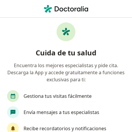
Men
Espolón Calcáneo • Barranquilla, Atlántico
Filtros
• 1
Seguro
Mapa
Especialistas en Espolón calcáneo en
Cuida de tu salud
Barranquilla
Encuentra los mejores especialistas y pide cita.
Descarga la App y accede gratuitamente a funciones
¿Qué especialidad estás buscando?
exclusivas para ti:
Fisioterapeuta
Ortopedista y Traumatólogo
Gestiona tus visitas fácilmente
Envía mensajes a tus especialistas
Recibe recordatorios y notificaciones