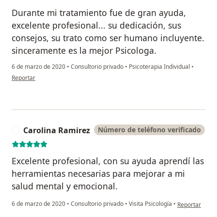
Durante mi tratamiento fue de gran ayuda,
excelente profesional... su dedicación, sus
consejos, su trato como ser humano incluyente.
sinceramente es la mejor Psicologa.
6 de marzo de 2020
•
Consultorio privado
•
Psicoterapia Individual
•
en opinión del usuario Andres Mendez
Reportar
Carolina Ramirez
Número de teléfono verificado
C
Excelente profesional, con su ayuda aprendí las
herramientas necesarias para mejorar a mi
salud mental y emocional.
en opinión del
6 de marzo de 2020
•
Consultorio privado
•
Visita Psicología
•
Reportar