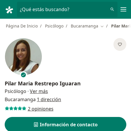
Men
¿Qué estás buscando?
Página De Inicio
Psicólogo
Bucaramanga
Pilar Mar
Cambiar de ciu
Pilar Maria Restrepo Iguaran
sobre las especializaciones
Psicólogo
·
Ver más
Bucaramanga
1 dirección
2 opiniones
Información de contacto