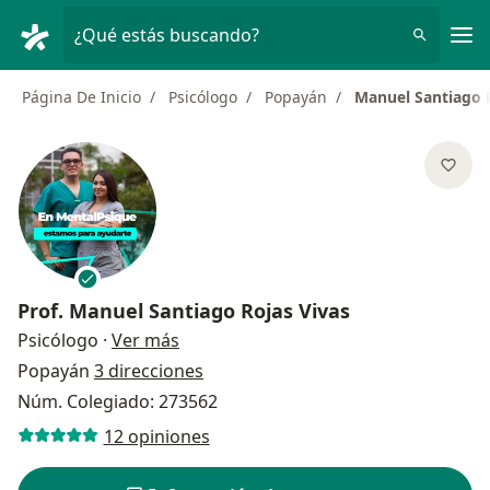
Men
¿Qué estás buscando?
Página De Inicio
Psicólogo
Popayán
Manuel Santiago 
Prof.
Manuel Santiago Rojas Vivas
sobre las especializaciones
Psicólogo
·
Ver más
Popayán
3 direcciones
Núm. Colegiado: 273562
12 opiniones