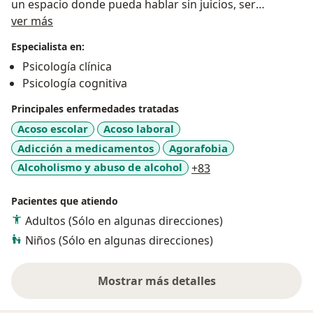
un espacio donde pueda hablar sin juicios, ser
Acerca de mí
escuchada y encontrar herramientas para sanar,
ver más
crecer y tomar decisiones con claridad.
Especialista en:
Psicología clínica
Acepto pacientes de todas las edades y de distintos
Psicología cognitiva
contextos, ya sea que estés enfrentando ansiedad,
estrés, conflictos familiares, duelos, consumo de
Principales enfermedades tratadas
sustancias, dificultades en pareja o simplemente
Acoso escolar
Acoso laboral
necesites orientación en momentos de cambio o crisis.
Adicción a medicamentos
Agorafobia
a11y_sr_more_dise
Alcoholismo y abuso de alcohol
+83
En MentalPsique ofrecemos:
Pacientes que atiendo
Terapia individual, de pareja y familiar
Adultos (Sólo en algunas direcciones)
Evaluación y diagnóstico psicológico
Niños (Sólo en algunas direcciones)
Intervención en crisis emocionales
Mostrar más detalles
sobre la experiencia
Acompañamiento en procesos legales y peritajes