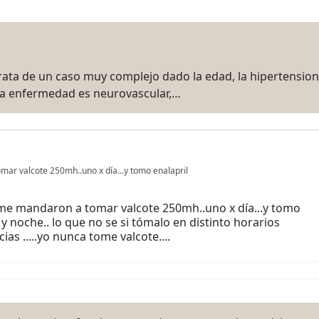
 trata de un caso muy complejo dado la edad, la hipertension
 la enfermedad es neurovascular,…
mar valcote 250mh..uno x día...y tomo enalapril
y me mandaron a tomar valcote 250mh..uno x día...y tomo
y noche.. lo que no se si tómalo en distinto horarios
s .....yo nunca tome valcote....