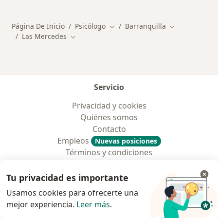
Página De Inicio
Psicólogo
Barranquilla
Cambiar de ciudad
Cambiar de ci
Las Mercedes
Cambiar de ciudad
Servicio
Privacidad y cookies
Quiénes somos
Contacto
Empleos
Nuevas posiciones
Términos y condiciones
Para los pacientes
Tu privacidad es importante
Especialistas
Usamos cookies para ofrecerte una
Clínicas
mejor experiencia.
Leer más
.
Pregunta al Experto