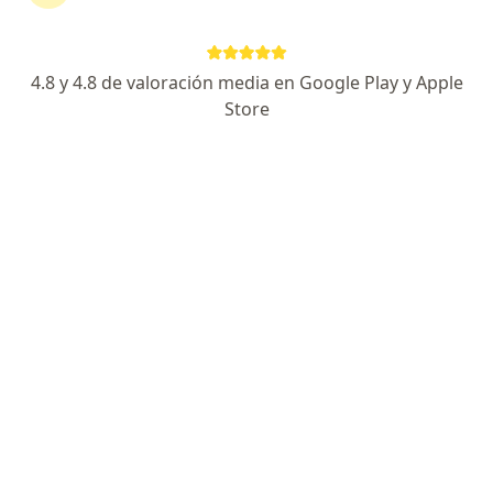
·
Ver más
Psicóloga
14 opiniones
4.8 y 4.8 de valoración media en Google Play y Apple
Dirección
En línea
Store
Calle 2 # 61-88, Galapa
•
Mapa
Consulta Presencial
Visita Psicología
desde $ 70.000
Este especialista no ofrece reserva de cita en línea en esta dirección.
Solicita una cita