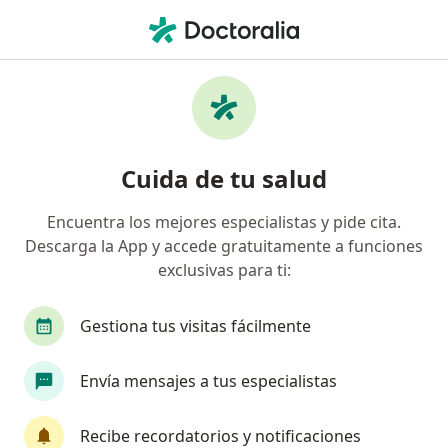
Men
Psicólogo • Baranoa, Atlántico
Filtros
Seguro
Mapa
Psicólogos en Baranoa
Cuida de tu salud
Encuentra los mejores especialistas y pide cita.
¿Cuál es tu compañía aseguradora?
Descarga la App y accede gratuitamente a funciones
exclusivas para ti:
Gestiona tus visitas fácilmente
Envía mensajes a tus especialistas
Recibe recordatorios y notificaciones
Prof. Cristina Ayerbe