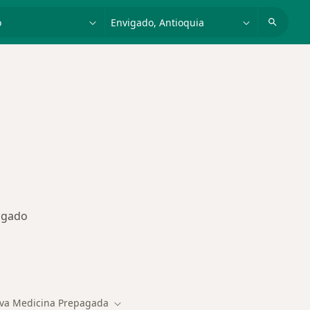
dad, enfermedad o nombre
p. ej. Bogotá
vigado
des más tratadas
va Medicina Prepagada
Cambiar de ciudad